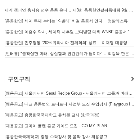
세계 챔피언 홍지승 선수 홍콩 온다… 제3회 홍콩한인팔씨름대회 9월 12일 개최
[
[홍콩한인] 세계 무대 누비는 ‘K-발레’ 비결 홍콩서 연다… 정발레스튜디오 개원
[홍콩한인] 이흥수 약사, 세계적 내추럴 보디빌딩 대회 WNBF 홍콩서 '마스터 부문 1위' 기염
[홍콩한인] 민주평통 ‘2026 유라시아 전체회의’ 성료… 이재명 대통령 참석으로 의미 더해
[인터뷰] "불확실한 미래, 성실함과 인간관계가 답이다"… 최강욱 한은 부소장이 청소년들에게 전하는 응원
구인구직
[채용공고] 서울레서피 Seoul Recipe Group - 서울레서피 그룹과 미래를 함께할 유능한 인재를 모십니다
[채용공고] 대교 홍콩법인 트니트니 사업부 모집 수업강사 (Playgroup Instructor)
[채용공고] 홍콩한국국제학교 유치원 교사 (한국과정)
[채용공고] 고마이 플랜 홍콩 가이드 모집 - GO MY PLAN
[홍콩한국국제학교] 중등 수학강사 및 음악 강사 채용공고