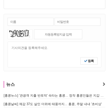
등록
뉴스
[홍콩뉴스] '관광객 지출 반토막' 속타는 홍콩... 정작 홍콩인들은 지갑 들고 해외로?
[
[홍콩날씨] 체감 37도 살인 더위에 태풍까지... 홍콩, 주말 내내 '초비상'
[