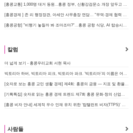
[홍콩교통] 1,000명 대거 동원...홍콩 정부, 신황강검문소 개장 앞두고 실전 훈련 돌입
[홍콩경제 ] 존 리 행정장관, 아세안 사무총장 면담… "무역·경제 협력 한층 강화한다"
[홍콩공항] "비행기 놓칠까 봐 조마조마?"…홍콩 공항 식당, AI 탑승시간 계산해 메뉴 추천해 준다
홍
칼럼
더 넓게 보기 - 홍콩우리교회 서현 목사
빅토리아 하버, 빅토리아 피크, 빅토리아 파크. '빅토리아’의 이름은 어떻게 온 걸까? - [이승권 원장의 생활칼럼]
[숫자로 보는 홍콩 교민 생활 경제] 제4회: 홍콩의 금융 — 지표 및 환율, MPF 운영 현황
[기획특집] 숫자로 읽는 홍콩 경제 트렌드 제7회 홍콩 문화·창의 산업의 구조와 분야별 동향
[홍콩 비자 안내] 세계적 우수 인재 유치 위한 ‘탑탤런트 비자(TTPS)’ 주요 요건
사람들