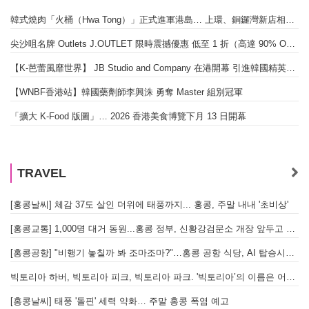
韓式燒肉「火桶（Hwa Tong）」正式進軍港島… 上環、銅鑼灣新店相繼開幕
尖沙咀名牌 Outlets J.OUTLET 限時震撼優惠 低至 1 折（高達 90% OFF）
【K-芭蕾風靡世界】 JB Studio and Company 在港開幕 引進韓國精英芭蕾教育系統
【WNBF香港站】韓國藥劑師李興洙 勇奪 Master 組別冠軍
「擴大 K-Food 版圖」… 2026 香港美食博覽下月 13 日開幕
TRAVEL
[홍콩날씨] 체감 37도 살인 더위에 태풍까지... 홍콩, 주말 내내 '초비상'
[홍콩교통] 1,000명 대거 동원...홍콩 정부, 신황강검문소 개장 앞두고 실전 훈련 돌입
[홍콩공항] "비행기 놓칠까 봐 조마조마?"…홍콩 공항 식당, AI 탑승시간 계산해 메뉴 추천해 준다
빅토리아 하버, 빅토리아 피크, 빅토리아 파크. '빅토리아’의 이름은 어떻게 온 걸까? - [이승권 원장의 생활칼럼]
[홍콩날씨] 태풍 '돌핀' 세력 약화… 주말 홍콩 폭염 예고