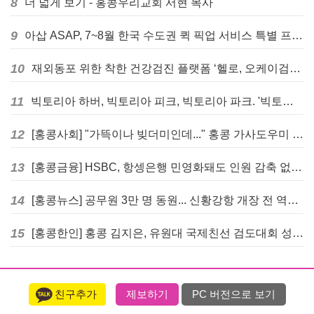
8
더 넓게 보기 - 홍콩우리교회 서현 목사
9
아삽 ASAP, 7~8월 한국 수도권 퀵 픽업 서비스 특별 프로모션 실시
10
재외동포 위한 착한 건강검진 플랫폼 ‘헬로, 오케이검진’ 서비스 개시
11
빅토리아 하버, 빅토리아 피크, 빅토리아 파크. '빅토리아’의 이름은 어떻게 온 걸까? - [이승권 원장의 생활칼럼]
12
[홍콩사회] "가뜩이나 빚더미인데..." 홍콩 가사도우미 대출 전면 금지 촉구
13
[홍콩금융] HSBC, 항셍은행 민영화돼도 인원 감축 없다... 독립 브랜드 유지
14
[홍콩뉴스] 공무원 3만 명 동원... 신황강항 개장 전 역대급 훈련 실시
15
[홍콩한인] 홍콩 김지은, 유원대 국제친선 검도대회 성인단체전 우승
친구추가
제보하기
PC 버전으로 보기