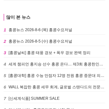
많이 본 뉴스
1
홍콩뉴스 2026-8-6 (목) 홍콩수요저널
2
홍콩뉴스 2026-8-5 (수) 홍콩수요저널
3
[홍콩날씨] 홍콩 태풍 경보 + 폭우 경보 완벽 정리
4
세계 챔피언 홍지승 선수 홍콩 온다… 제3회 홍콩한인팔씨름대회 9월 12일 개최
5
[홍콩대학] 홍콩 수능 만점자 12명 전원 홍콩 중문대 의대 진학
6
WALL 복잡한 홍콩 세무 회계, 글로벌 스탠다드의 전문가들이 답을 드립니다! - 법인설립, 회계, 감사
7
[신세계식품] SUMMER SALE