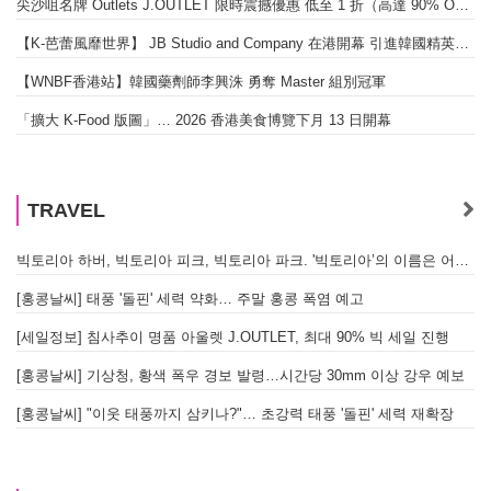
尖沙咀名牌 Outlets J.OUTLET 限時震撼優惠 低至 1 折（高達 90% OFF）
【K-芭蕾風靡世界】 JB Studio and Company 在港開幕 引進韓國精英芭蕾教育系統
【WNBF香港站】韓國藥劑師李興洙 勇奪 Master 組別冠軍
「擴大 K-Food 版圖」… 2026 香港美食博覽下月 13 日開幕
TRAVEL
빅토리아 하버, 빅토리아 피크, 빅토리아 파크. '빅토리아’의 이름은 어떻게 온 걸까? - [이승권 원장의 생활칼럼]
[홍콩날씨] 태풍 '돌핀' 세력 약화… 주말 홍콩 폭염 예고
[세일정보] 침사추이 명품 아울렛 J.OUTLET, 최대 90% 빅 세일 진행
[홍콩날씨] 기상청, 황색 폭우 경보 발령…시간당 30mm 이상 강우 예보
[홍콩날씨] "이웃 태풍까지 삼키나?"… 초강력 태풍 '돌핀' 세력 재확장