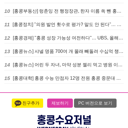
10
[홍콩부동산] 렁춘잉 전 행정장관, 한자 이름 쏙 뺀 홍콩 고급 아파트 단지들에 쓴소리
11
[홍콩정치] "의원 발언 횟수로 평가? 말도 안 된다"… 홍콩 입법회 의장의 일침
12
[홍콩경제] "홍콩 성장 가능성 여전하다"… UBS, 올해 홍콩 GDP 성장률 전망치 4.5%로 대폭 상향
13
[홍콩뉴스] 샤넬 명품 700여 개 몰래 빼돌려 수십억 챙긴 직원 4년~7년형 선고
14
[홍콩뉴스] 어린 두 자녀, 마약 성분 젤리 먹고 병원 이송… 어머니와 친척 체포
15
[홍콩대학] 홍콩 수능 만점자 12명 전원 홍콩 중문대 의대 진학
친구추가
제보하기
PC 버전으로 보기