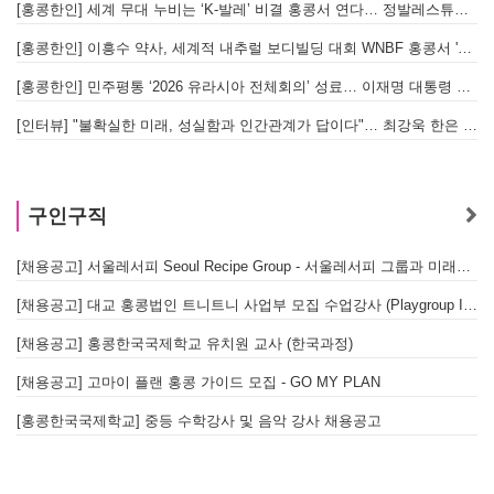
[홍콩한인] 세계 무대 누비는 ‘K-발레’ 비결 홍콩서 연다… 정발레스튜디오 개원
[홍콩한인] 이흥수 약사, 세계적 내추럴 보디빌딩 대회 WNBF 홍콩서 '마스터 부문 1위' 기염
[홍콩한인] 민주평통 ‘2026 유라시아 전체회의’ 성료… 이재명 대통령 참석으로 의미 더해
[인터뷰] "불확실한 미래, 성실함과 인간관계가 답이다"… 최강욱 한은 부소장이 청소년들에게 전하는 응원
구인구직
[채용공고] 서울레서피 Seoul Recipe Group - 서울레서피 그룹과 미래를 함께할 유능한 인재를 모십니다
[채용공고] 대교 홍콩법인 트니트니 사업부 모집 수업강사 (Playgroup Instructor)
[채용공고] 홍콩한국국제학교 유치원 교사 (한국과정)
[채용공고] 고마이 플랜 홍콩 가이드 모집 - GO MY PLAN
[홍콩한국국제학교] 중등 수학강사 및 음악 강사 채용공고