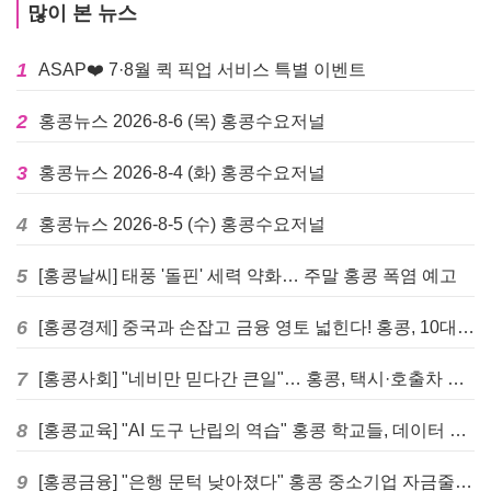
많이 본 뉴스
1
ASAP❤️ 7·8월 퀵 픽업 서비스 특별 이벤트
2
홍콩뉴스 2026-8-6 (목) 홍콩수요저널
3
홍콩뉴스 2026-8-4 (화) 홍콩수요저널
4
홍콩뉴스 2026-8-5 (수) 홍콩수요저널
5
[홍콩날씨] 태풍 '돌핀' 세력 약화… 주말 홍콩 폭염 예고
6
[홍콩경제] 중국과 손잡고 금융 영토 넓힌다! 홍콩, 10대 신규 정책 발표
7
[홍콩사회] "네비만 믿다간 큰일"… 홍콩, 택시·호출차 통합 시험 도입하며 규제 본격화
8
[홍콩교육] "AI 도구 난립의 역습" 홍콩 학교들, 데이터 고립에 교육 효과 평가 비상
9
[홍콩금융] "은행 문턱 낮아졌다" 홍콩 중소기업 자금줄 숨통 트이나… HKMA "2분기 신용 조건 안정적"