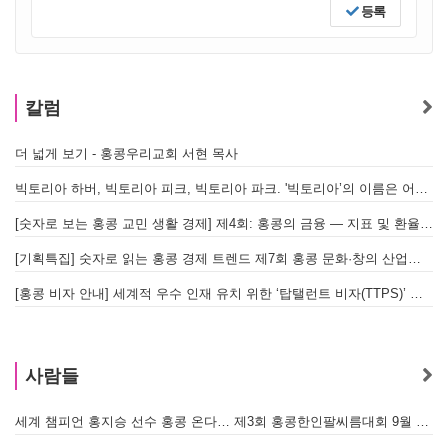
등록
칼럼
더 넓게 보기 - 홍콩우리교회 서현 목사
빅토리아 하버, 빅토리아 피크, 빅토리아 파크. '빅토리아’의 이름은 어떻게 온 걸까? - [이승권 원장의 생활칼럼]
[숫자로 보는 홍콩 교민 생활 경제] 제4회: 홍콩의 금융 — 지표 및 환율, MPF 운영 현황
[기획특집] 숫자로 읽는 홍콩 경제 트렌드 제7회 홍콩 문화·창의 산업의 구조와 분야별 동향
[홍콩 비자 안내] 세계적 우수 인재 유치 위한 ‘탑탤런트 비자(TTPS)’ 주요 요건
사람들
세계 챔피언 홍지승 선수 홍콩 온다… 제3회 홍콩한인팔씨름대회 9월 12일 개최
[