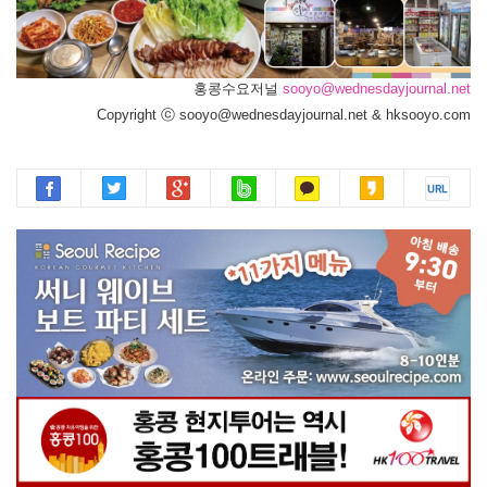
홍콩수요저널
sooyo@wednesdayjournal.net
Copyright ⓒ sooyo@wednesdayjournal.net & hksooyo.com