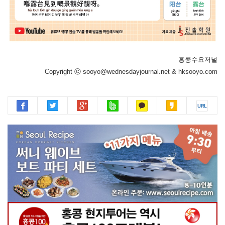
홍콩수요저널
Copyright ⓒ sooyo@wednesdayjournal.net & hksooyo.com