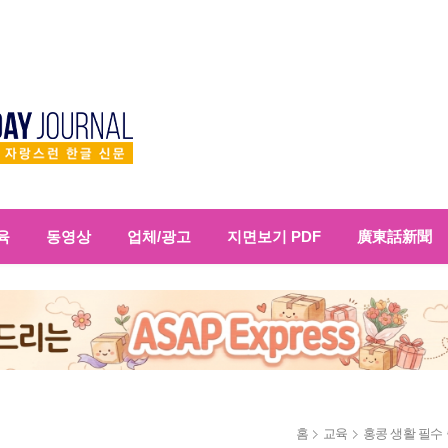
육
동영상
업체/광고
지면보기 PDF
廣東話新聞
홈
교육
홍콩 생활 필수