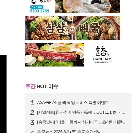
주간
HOT 이슈
ASAP❤️ 7·8월 퀵 픽업 서비스 특별 이벤트
[세일정보] 침사추이 명품 아울렛 J.OUTLET, 최대 90% 빅 세일…
[홍콩날씨] "이웃 태풍까지 삼키나?"… 초강력 태풍 '돌핀' 세력 재확…
4
홍콩뉴스 2026-8-6 (목) 홍콩수요저널