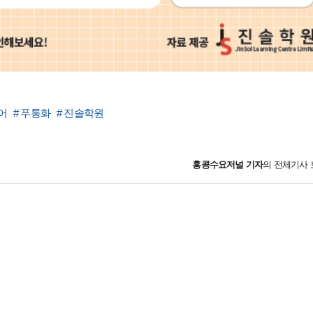
어
# 푸통화
# 진솔학원
홍콩수요저널
기자
의 전체기사 