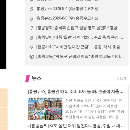
5
홍콩뉴스 2026-8-4 (화) 홍콩수요저널
6
홍콩뉴스 2026-8-5 (수) 홍콩수요저널
7
[홍콩경제] 중국과 손잡고 금융 영토 넓힌다! 홍콩, 10대 신규 정책 …
8
[홍콩날씨] 태풍 '돌핀' 세력 약화… 주말 홍콩 폭염 예고
9
[홍콩사회] "네비만 믿다간 큰일"… 홍콩, 택시·호출차 통합 시험 도입…
10
[홍콩교육] "AI 도구 난립의 역습" 홍콩 학교들, 데이터 고립에 교육…
뉴스
[홍콩뉴스] 홍콩인 해외 소비 10% 늘 때, 관광객 지출은 '반토막'
작년 홍콩을 찾은 외국인 관광객의 총
지출액이 코로나19 팬데믹 이전인
2018년 대비 44%나 급감한 반면, 홍콩
주민들의 해외 실질 지출은 10% 증가
했다. 홍...
[홍콩날씨] 37도 살인 더위 덮친다... 홍콩, 주말 내내 태풍 영향으…