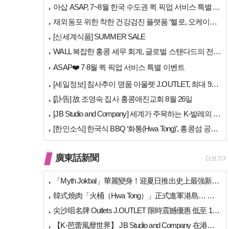
아삽 ASAP, 7~8월 한국 수도권 퀵 픽업 서비스 특별 프로모션 실시
재외동포 위한 착한 건강검진 플랫폼 ‘헬로, 오케이검진’ 서비스 개시
[신세계식품] SUMMER SALE
WALL 복잡한 홍콩 세무 회계, 글로벌 스탠다드의 전문가들이 답을 드립…
ASAP❤️ 7·8월 퀵 픽업 서비스 특별 이벤트
[세일정보] 침사추이 명품 아울렛 J.OUTLET, 최대 90% 빅 세일…
[訃告] 故 조영숙 집사 홍콩애진교회 8월 26일
[JB Studio and Company] 세계가 주목하는 K-발레의 비…
[한인소식] 한국식 BBQ ‘화통(Hwa Tong)’, 홍콩섬 공략 본격…
廣東話新聞
「Myth Jokbal」華麗變身！迎夏日推出史上最強新菜式陣容
韓式燒肉「火桶（Hwa Tong）」正式進軍港島… 上環、銅鑼灣新店相繼開幕
尖沙咀名牌 Outlets J.OUTLET 限時震撼優惠 低至 1 折（高達 …
【K-芭蕾風靡世界】 JB Studio and Company 在港開幕 引進…