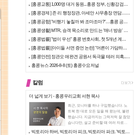
[홍콩교통] 1,000명 대거 동원...홍콩 정부, 신황강검문소 개장 앞…
[홍콩경제 ] 존 리 행정장관, 아세안 사무총장 면담… "무역·경제 협력…
[홍콩공항] "비행기 놓칠까 봐 조마조마?"…홍콩 공항 식당, AI 탑승…
[홍콩생활] MTR, 승객 목소리로 만드는 '매너 방송' 캠페인 시작
[홍콩법률] "법이 우선" 홍콩 변호사회, 첫 5개년 계획에 뼈 있는 권…
[홍콩법률] [아이들 서면 증언 논란] "어른이 가담하면 왜곡된다"… 홍…
[홍콩안전] 정관오 애완견 공원서 독극물 테러 의혹... 홍콩 경찰 수사…
홍콩뉴스 2026-8-8 (토) 홍콩수요저널
칼럼
더 넓게 보기 - 홍콩우리교회 서현 목사
최근, 모니터를 하나 구입했습니다. 노
트북 한 대로 모든 일을 해 왔는데, 불편
했습니다. 지금까지는 그럭저럭 잘 참았
습니다만, 설교 준비할 때 여러 자료를
펴 놓고 보다...
빅토리아 하버, 빅토리아 피크, 빅토리아 파크. '빅토리아’의 이름은 어…