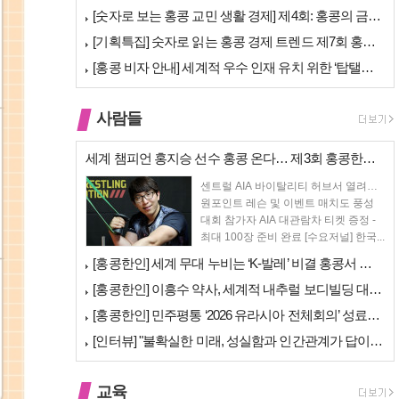
[숫자로 보는 홍콩 교민 생활 경제] 제4회: 홍콩의 금융 — 지표 및 …
[기획특집] 숫자로 읽는 홍콩 경제 트렌드 제7회 홍콩 문화·창의 산업…
[홍콩 비자 안내] 세계적 우수 인재 유치 위한 ‘탑탤런트 비자(TTPS…
사람들
세계 챔피언 홍지승 선수 홍콩 온다… 제3회 홍콩한인팔씨름대회 9월 12…
센트럴 AIA 바이탈리티 허브서 열려…
원포인트 레슨 및 이벤트 매치도 풍성
대회 참가자 AIA 대관람차 티켓 증정 -
최대 100장 준비 완료 [수요저널] 한국...
[홍콩한인] 세계 무대 누비는 ‘K-발레’ 비결 홍콩서 연다… 정발레스튜…
[홍콩한인] 이흥수 약사, 세계적 내추럴 보디빌딩 대회 WNBF 홍콩서 …
[홍콩한인] 민주평통 ‘2026 유라시아 전체회의’ 성료… 이재명 대통령…
[인터뷰] "불확실한 미래, 성실함과 인간관계가 답이다"… 최강욱 한은 …
교육