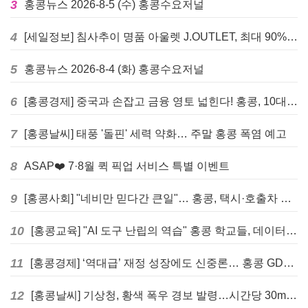
3
홍콩뉴스 2026-8-5 (수) 홍콩수요저널
4
[세일정보] 침사추이 명품 아울렛 J.OUTLET, 최대 90% 빅 세일 진행
5
홍콩뉴스 2026-8-4 (화) 홍콩수요저널
6
[홍콩경제] 중국과 손잡고 금융 영토 넓힌다! 홍콩, 10대 신규 정책 발표
7
[홍콩날씨] 태풍 '돌핀' 세력 약화… 주말 홍콩 폭염 예고
8
ASAP❤️ 7·8월 퀵 픽업 서비스 특별 이벤트
9
[홍콩사회] "네비만 믿다간 큰일"… 홍콩, 택시·호출차 통합 시험 도입하며 규제 본격화
10
[홍콩교육] "AI 도구 난립의 역습" 홍콩 학교들, 데이터 고립에 교육 효과 평가 비상
11
[홍콩경제] ‘역대급’ 재정 성장에도 신중론… 홍콩 GDP 전망 상향 속 “지정학적 리스크 경계”
12
[홍콩날씨] 기상청, 황색 폭우 경보 발령…시간당 30mm 이상 강우 예보