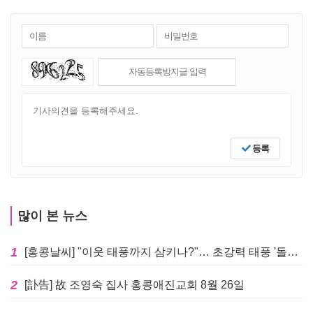
등록
많이 본 뉴스
1
[홍콩날씨] "이웃 태풍까지 삼키나?"… 초강력 태풍 '돌핀' 세력 재확장
2
[訃告] 故 조영숙 집사 홍콩애진교회 8월 26일