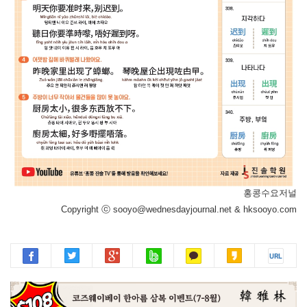
홍콩수요저널
Copyright ⓒ sooyo@wednesdayjournal.net & hksooyo.com