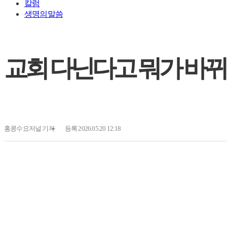
칼럼
생명의말씀
교회 다닌다고 뭐가 바뀌
홍콩수요저널
기자
등록 2026.05.20 12:18