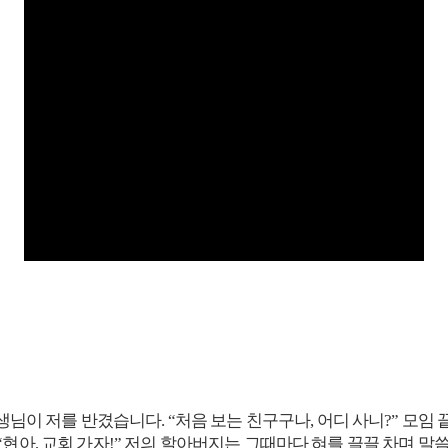
생님이 저를 반겼습니다. “처음 보는 친구구나, 어디 사니?” 모임
현아, 교회 가자!” 저의 할아버지는 그때마다 혀를 끌끌 차며 말