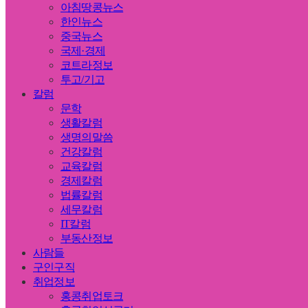
아침땅콩뉴스
한인뉴스
중국뉴스
국제·경제
코트라정보
투고/기고
칼럼
문학
생활칼럼
생명의말씀
건강칼럼
교육칼럼
경제칼럼
법률칼럼
세무칼럼
IT칼럼
부동산정보
사람들
구인구직
취업정보
홍콩취업토크