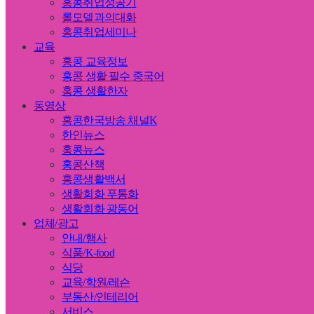
홍콩취업성공기
롤모델과의대화
홍콩취업세미나
교육
홍콩 교육정보
홍콩 생활 필수 중국어
홍콩 생활한자
동영상
홍콩한국방송 채널K
한인뉴스
홍콩뉴스
홍콩산책
홍콩생활백서
생활회화 푸통화
생활회화 광동어
업체/광고
안내/행사
식품/K-food
식당
교육/학원/레슨
부동산/인테리어
서비스