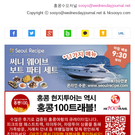
홍콩수요저널
sooyo@wednesdayjournal.net
Copyright ⓒ sooyo@wednesdayjournal.net & hksooyo.com