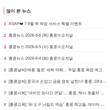
많이 본 뉴스
1
ASAP❤️ 7·8월 퀵 픽업 서비스 특별 이벤트
2
홍콩뉴스 2026-8-6 (목) 홍콩수요저널
3
홍콩뉴스 2026-8-5 (수) 홍콩수요저널
4
홍콩뉴스 2026-8-4 (화) 홍콩수요저널
5
[홍콩날씨] 태풍 '돌핀' 세력 약화… 주말 홍콩 폭염 예고
6
[홍콩경제] 중국과 손잡고 금융 영토 넓힌다! 홍콩, 10대 신규 정책 발표
7
[홍콩사회] "네비만 믿다간 큰일"… 홍콩, 택시·호출차 통합 시험 도입하며 규제 본격화
8
[홍콩교육] "AI 도구 난립의 역습" 홍콩 학교들, 데이터 고립에 교육 효과 평가 비상