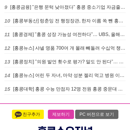
9
[홍콩금융] "은행 문턱 낮아졌다" 홍콩 중소기업 자금줄 숨통 트이나… HKMA "2분기 신용 조건 안정적"
10
[홍콩부동산] 렁춘잉 전 행정장관, 한자 이름 쏙 뺀 홍콩 고급 아파트 단지들에 쓴소리
11
[홍콩경제] "홍콩 성장 가능성 여전하다"… UBS, 올해 홍콩 GDP 성장률 전망치 4.5%로 대폭 상향
12
[홍콩뉴스] 샤넬 명품 700여 개 몰래 빼돌려 수십억 챙긴 직원 4년~7년형 선고
13
[홍콩정치] "의원 발언 횟수로 평가? 말도 안 된다"… 홍콩 입법회 의장의 일침
14
[홍콩뉴스] 어린 두 자녀, 마약 성분 젤리 먹고 병원 이송… 어머니와 친척 체포
15
[홍콩대학] 홍콩 수능 만점자 12명 전원 홍콩 중문대 의대 진학
친구추가
제보하기
PC 버전으로 보기