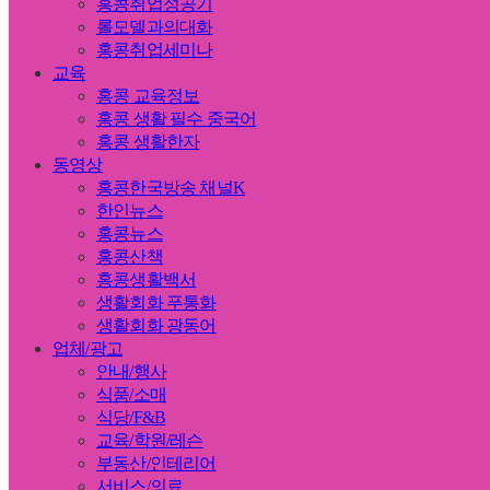
홍콩취업성공기
롤모델과의대화
홍콩취업세미나
교육
홍콩 교육정보
홍콩 생활 필수 중국어
홍콩 생활한자
동영상
홍콩한국방송 채널K
한인뉴스
홍콩뉴스
홍콩산책
홍콩생활백서
생활회화 푸통화
생활회화 광동어
업체/광고
안내/행사
식품/소매
식당/F&B
교육/학원/레슨
부동산/인테리어
서비스/의료