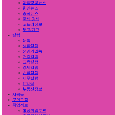
아침땅콩뉴스
한인뉴스
중국뉴스
국제·경제
코트라정보
투고/기고
칼럼
문학
생활칼럼
생명의말씀
건강칼럼
교육칼럼
경제칼럼
법률칼럼
세무칼럼
IT칼럼
부동산정보
사람들
구인구직
취업정보
홍콩취업토크