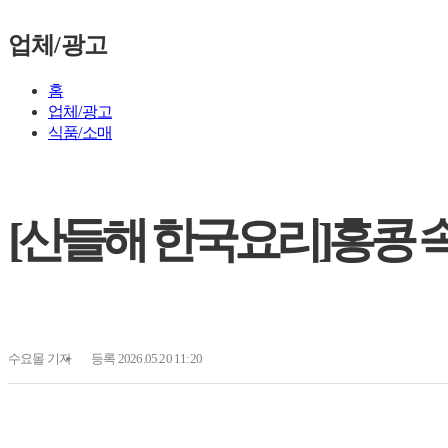
업체/광고
홈
업체/광고
식품/소매
[산들해 한국요리]홍콩 속
수요몰
기자
등록 2026.05.20 11:20