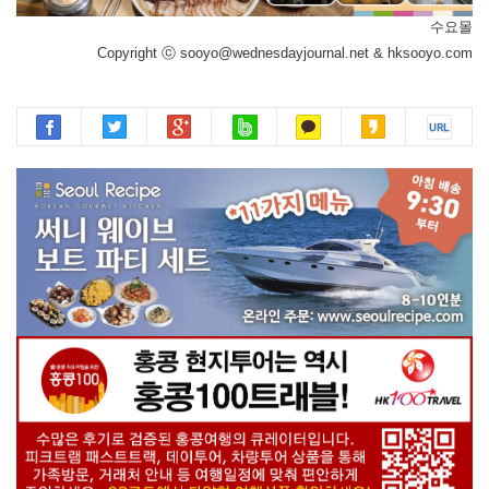
수요몰
Copyright ⓒ sooyo@wednesdayjournal.net & hksooyo.com