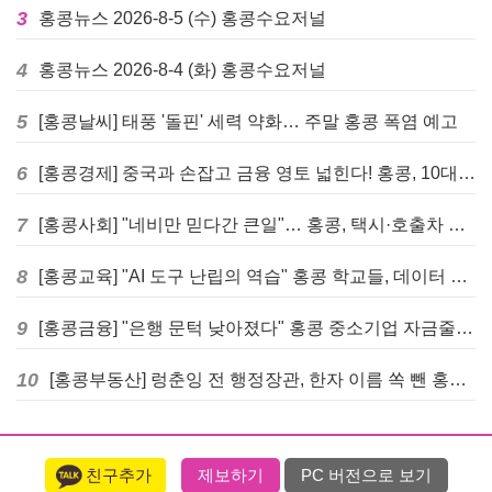
3
홍콩뉴스 2026-8-5 (수) 홍콩수요저널
4
홍콩뉴스 2026-8-4 (화) 홍콩수요저널
5
[홍콩날씨] 태풍 '돌핀' 세력 약화… 주말 홍콩 폭염 예고
6
[홍콩경제] 중국과 손잡고 금융 영토 넓힌다! 홍콩, 10대 신규 정책 발표
7
[홍콩사회] "네비만 믿다간 큰일"… 홍콩, 택시·호출차 통합 시험 도입하며 규제 본격화
8
[홍콩교육] "AI 도구 난립의 역습" 홍콩 학교들, 데이터 고립에 교육 효과 평가 비상
9
[홍콩금융] "은행 문턱 낮아졌다" 홍콩 중소기업 자금줄 숨통 트이나… HKMA "2분기 신용 조건 안정적"
10
[홍콩부동산] 렁춘잉 전 행정장관, 한자 이름 쏙 뺀 홍콩 고급 아파트 단지들에 쓴소리
친구추가
제보하기
PC 버전으로 보기