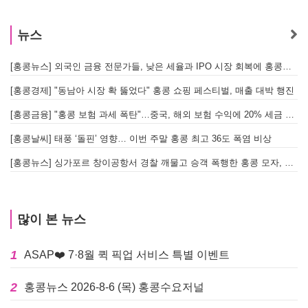
뉴스
[홍콩뉴스] 외국인 금융 전문가들, 낮은 세율과 IPO 시장 회복에 홍콩으로 '대거 복귀'
[
[홍콩경제] "동남아 시장 확 뚫었다" 홍콩 쇼핑 페스티벌, 매출 대박 행진
[홍콩금융] "홍콩 보험 과세 폭탄"…중국, 해외 보험 수익에 20% 세금 부과로 관련주 급락
[홍콩날씨] 태풍 ‘돌핀’ 영향… 이번 주말 홍콩 최고 36도 폭염 비상
홍
[홍콩뉴스] 싱가포르 창이공항서 경찰 깨물고 승객 폭행한 홍콩 모자, 결국 감옥행
투
많이 본 뉴스
1
ASAP❤️ 7·8월 퀵 픽업 서비스 특별 이벤트
2
홍콩뉴스 2026-8-6 (목) 홍콩수요저널