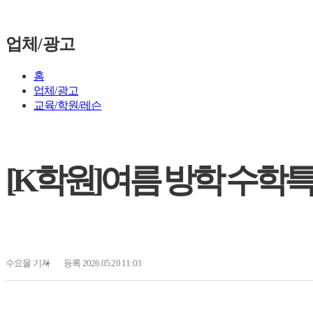
업체/광고
홈
업체/광고
교육/학원/레슨
[K학원]여름 방학 수학특강
수요몰
기자
등록 2026.05.20 11:03