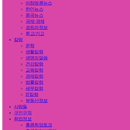
아침땅콩뉴스
한인뉴스
중국뉴스
국제·경제
코트라정보
투고/기고
칼럼
문학
생활칼럼
생명의말씀
건강칼럼
교육칼럼
경제칼럼
법률칼럼
세무칼럼
IT칼럼
부동산정보
사람들
구인구직
취업정보
홍콩취업토크