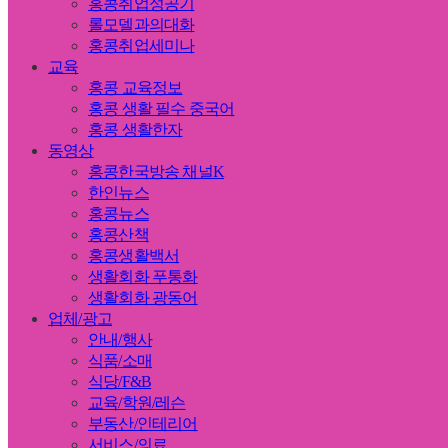
홍콩취업성공기
롤모델과의대화
홍콩취업세미나
교육
홍콩 교육정보
홍콩 생활 필수 중국어
홍콩 생활한자
동영상
홍콩한국방송 채널K
한인뉴스
홍콩뉴스
홍콩산책
홍콩생활백서
생활회화 푸통화
생활회화 광동어
업체/광고
안내/행사
식품/소매
식당/F&B
교육/학원/레슨
부동산/인테리어
서비스/의료