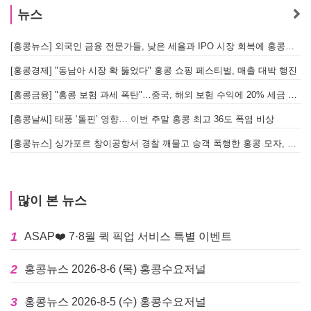
뉴스
[홍콩뉴스] 외국인 금융 전문가들, 낮은 세율과 IPO 시장 회복에 홍콩으로 '대거 복귀'
[
[홍콩경제] "동남아 시장 확 뚫었다" 홍콩 쇼핑 페스티벌, 매출 대박 행진
[홍콩금융] "홍콩 보험 과세 폭탄"…중국, 해외 보험 수익에 20% 세금 부과로 관련주 급락
[홍콩날씨] 태풍 ‘돌핀’ 영향… 이번 주말 홍콩 최고 36도 폭염 비상
홍
[홍콩뉴스] 싱가포르 창이공항서 경찰 깨물고 승객 폭행한 홍콩 모자, 결국 감옥행
투
많이 본 뉴스
1
ASAP❤️ 7·8월 퀵 픽업 서비스 특별 이벤트
2
홍콩뉴스 2026-8-6 (목) 홍콩수요저널
3
홍콩뉴스 2026-8-5 (수) 홍콩수요저널