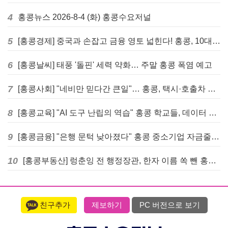
4
홍콩뉴스 2026-8-4 (화) 홍콩수요저널
5
[홍콩경제] 중국과 손잡고 금융 영토 넓힌다! 홍콩, 10대 신규 정책 발표
6
[홍콩날씨] 태풍 '돌핀' 세력 약화… 주말 홍콩 폭염 예고
7
[홍콩사회] "네비만 믿다간 큰일"… 홍콩, 택시·호출차 통합 시험 도입하며 규제 본격화
8
[홍콩교육] "AI 도구 난립의 역습" 홍콩 학교들, 데이터 고립에 교육 효과 평가 비상
9
[홍콩금융] "은행 문턱 낮아졌다" 홍콩 중소기업 자금줄 숨통 트이나… HKMA "2분기 신용 조건 안정적"
10
[홍콩부동산] 렁춘잉 전 행정장관, 한자 이름 쏙 뺀 홍콩 고급 아파트 단지들에 쓴소리
친구추가
제보하기
PC 버전으로 보기