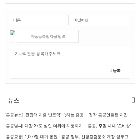
등록
뉴스
[홍콩뉴스] '관광객 지출 반토막' 속타는 홍콩... 정작 홍콩인들은 지갑 들고 해외로?
[
[홍콩날씨] 체감 37도 살인 더위에 태풍까지... 홍콩, 주말 내내 '초비상'
[
[홍콩교통] 1,000명 대거 동원...홍콩 정부, 신황강검문소 개장 앞두고 실전 훈련 돌입