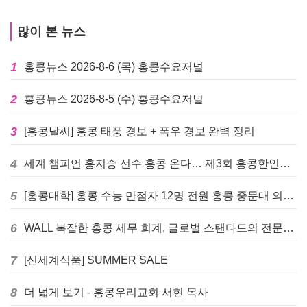
많이 본 뉴스
1
홍콩뉴스 2026-8-6 (목) 홍콩수요저널
2
홍콩뉴스 2026-8-5 (수) 홍콩수요저널
3
[홍콩날씨] 홍콩 태풍 경보 + 폭우 경보 완벽 정리
4
세계 챔피언 홍지승 선수 홍콩 온다… 제3회 홍콩한인팔씨름대회 9월 12일 개최
5
[홍콩대학] 홍콩 수능 만점자 12명 전원 홍콩 중문대 의대 진학
6
WALL 복잡한 홍콩 세무 회계, 글로벌 스탠다드의 전문가들이 답을 드립니다! - 법인설립, 회계, 감사
7
[신세계식품] SUMMER SALE
8
더 넓게 보기 - 홍콩우리교회 서현 목사