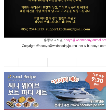
홍콩수요저널
sooyo@wednesdayjournal.net
Copyright ⓒ sooyo@wednesdayjournal.net & hksooyo.com