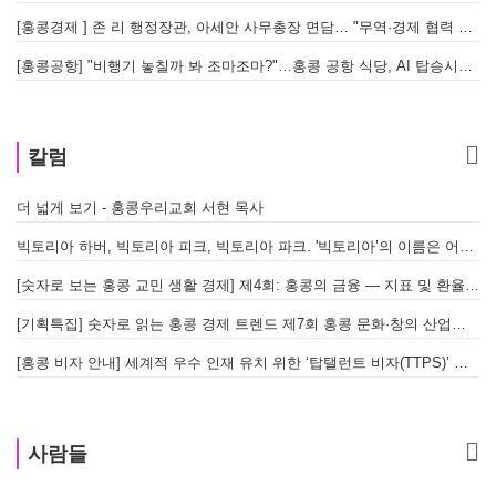
[홍콩경제 ] 존 리 행정장관, 아세안 사무총장 면담… "무역·경제 협력 한층 강화한다"
[홍콩공항] "비행기 놓칠까 봐 조마조마?"…홍콩 공항 식당, AI 탑승시간 계산해 메뉴 추천해 준다
홍
칼럼
더 넓게 보기 - 홍콩우리교회 서현 목사
빅토리아 하버, 빅토리아 피크, 빅토리아 파크. '빅토리아’의 이름은 어떻게 온 걸까? - [이승권 원장의 생활칼럼]
[숫자로 보는 홍콩 교민 생활 경제] 제4회: 홍콩의 금융 — 지표 및 환율, MPF 운영 현황
[기획특집] 숫자로 읽는 홍콩 경제 트렌드 제7회 홍콩 문화·창의 산업의 구조와 분야별 동향
[홍콩 비자 안내] 세계적 우수 인재 유치 위한 ‘탑탤런트 비자(TTPS)’ 주요 요건
사람들