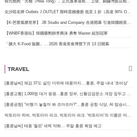
韓式燒肉「火桶（Hwa Tong）」正式進軍港島… 上環、銅鑼灣新店相繼開幕
尖沙咀名牌 Outlets J.OUTLET 限時震撼優惠 低至 1 折（高達 90% OFF）
【K-芭蕾風靡世界】 JB Studio and Company 在港開幕 引進韓國精英芭蕾教育系統
【WNBF香港站】韓國藥劑師李興洙 勇奪 Master 組別冠軍
「擴大 K-Food 版圖」… 2026 香港美食博覽下月 13 日開幕
TRAVEL
[홍콩날씨] 체감 37도 살인 더위에 태풍까지... 홍콩, 주말 내내 '초비상'
[홍콩교통] 1,000명 대거 동원...홍콩 정부, 신황강검문소 개장 앞두고 실전 훈련 돌입
[홍콩공항] "비행기 놓칠까 봐 조마조마?"…홍콩 공항 식당, AI 탑승시간 계산해 메뉴 추천해 준다
빅토리아 하버, 빅토리아 피크, 빅토리아 파크. '빅토리아’의 이름은 어떻게 온 걸까? - [이승권 원장의 생활칼럼]
[홍콩날씨] 태풍 '돌핀' 세력 약화… 주말 홍콩 폭염 예고