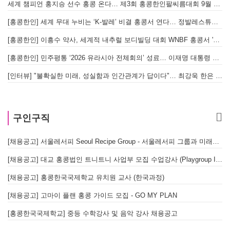
세계 챔피언 홍지승 선수 홍콩 온다… 제3회 홍콩한인팔씨름대회 9월 12일 개최
[
[홍콩한인] 세계 무대 누비는 ‘K-발레’ 비결 홍콩서 연다… 정발레스튜디오 개원
[홍콩한인] 이흥수 약사, 세계적 내추럴 보디빌딩 대회 WNBF 홍콩서 '마스터 부문 1위' 기염
[홍콩한인] 민주평통 ‘2026 유라시아 전체회의’ 성료… 이재명 대통령 참석으로 의미 더해
[인터뷰] "불확실한 미래, 성실함과 인간관계가 답이다"… 최강욱 한은 부소장이 청소년들에게 전하는 응원
구인구직
[채용공고] 서울레서피 Seoul Recipe Group - 서울레서피 그룹과 미래를 함께할 유능한 인재를 모십니다
[채용공고] 대교 홍콩법인 트니트니 사업부 모집 수업강사 (Playgroup Instructor)
[채용공고] 홍콩한국국제학교 유치원 교사 (한국과정)
[채용공고] 고마이 플랜 홍콩 가이드 모집 - GO MY PLAN
[홍콩한국국제학교] 중등 수학강사 및 음악 강사 채용공고