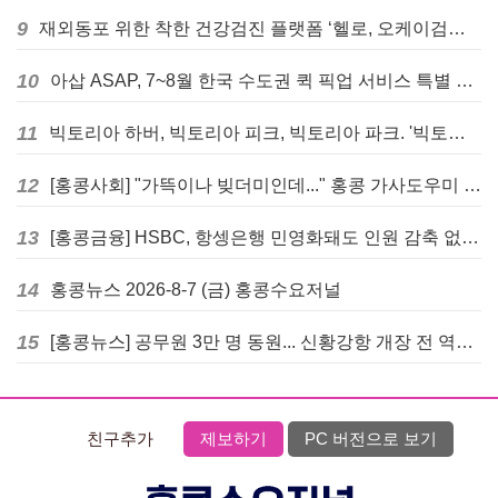
9
재외동포 위한 착한 건강검진 플랫폼 ‘헬로, 오케이검진’ 서비스 개시
10
아삽 ASAP, 7~8월 한국 수도권 퀵 픽업 서비스 특별 프로모션 실시
11
빅토리아 하버, 빅토리아 피크, 빅토리아 파크. '빅토리아’의 이름은 어떻게 온 걸까? - [이승권 원장의 생활칼럼]
12
[홍콩사회] "가뜩이나 빚더미인데..." 홍콩 가사도우미 대출 전면 금지 촉구
13
[홍콩금융] HSBC, 항셍은행 민영화돼도 인원 감축 없다... 독립 브랜드 유지
14
홍콩뉴스 2026-8-7 (금) 홍콩수요저널
15
[홍콩뉴스] 공무원 3만 명 동원... 신황강항 개장 전 역대급 훈련 실시
친구추가
제보하기
PC 버전으로 보기