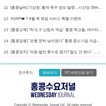
11
[홍콩날씨] 기상청, 황색 폭우 경보 발령…시간당 30mm 이상 강우 예보
12
ASAP❤️ 7·8월 퀵 픽업 서비스 특별 이벤트
13
[홍콩교육] "AI 도구 난립의 역습" 홍콩 학교들, 데이터 고립에 교육 효과 평가 비상
14
[홍콩금융] "은행 문턱 낮아졌다" 홍콩 중소기업 자금줄 숨통 트이나… HKMA "2분기 신용 조건 안정적"
15
[홍콩정치] "의원 발언 횟수로 평가? 말도 안 된다"… 홍콩 입법회 의장의 일침
친구추가
제보하기
PC 버전으로 보기
Copyright ⓒ Wednesday Journal Ltd., All rights reserved