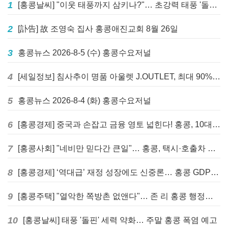
1
[홍콩날씨] "이웃 태풍까지 삼키나?"… 초강력 태풍 '돌핀' 세력 재확장
2
[訃告] 故 조영숙 집사 홍콩애진교회 8월 26일
3
홍콩뉴스 2026-8-5 (수) 홍콩수요저널
4
[세일정보] 침사추이 명품 아울렛 J.OUTLET, 최대 90% 빅 세일 진행
5
홍콩뉴스 2026-8-4 (화) 홍콩수요저널
6
[홍콩경제] 중국과 손잡고 금융 영토 넓힌다! 홍콩, 10대 신규 정책 발표
7
[홍콩사회] "네비만 믿다간 큰일"… 홍콩, 택시·호출차 통합 시험 도입하며 규제 본격화
8
[홍콩경제] ‘역대급’ 재정 성장에도 신중론… 홍콩 GDP 전망 상향 속 “지정학적 리스크 경계”
9
[홍콩주택] "열악한 쪽방촌 없앤다"… 존 리 홍콩 행정장관, 4년 내 단계적 폐지 선언
10
[홍콩날씨] 태풍 '돌핀' 세력 약화… 주말 홍콩 폭염 예고