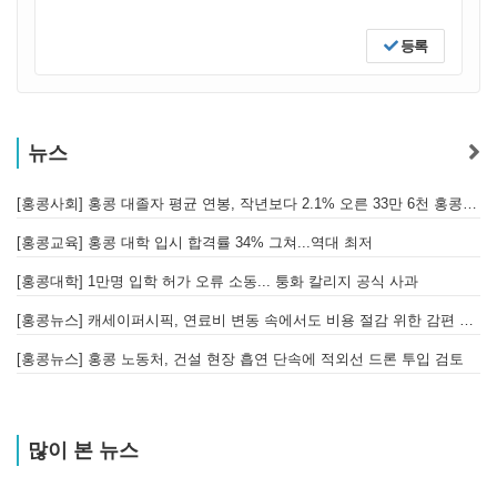
등록
뉴스
[홍콩사회] 홍콩 대졸자 평균 연봉, 작년보다 2.1% 오른 33만 6천 홍콩달러 기록
[
[홍콩교육] 홍콩 대학 입시 합격률 34% 그쳐...역대 최저
[홍콩대학] 1만명 입학 허가 오류 소동... 퉁화 칼리지 공식 사과
[
[홍콩뉴스] 캐세이퍼시픽, 연료비 변동 속에서도 비용 절감 위한 감편 계획 없어
[
[홍콩뉴스] 홍콩 노동처, 건설 현장 흡연 단속에 적외선 드론 투입 검토
[
많이 본 뉴스