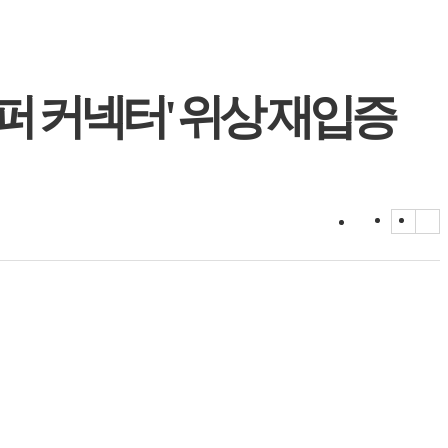
'슈퍼 커넥터' 위상 재입증