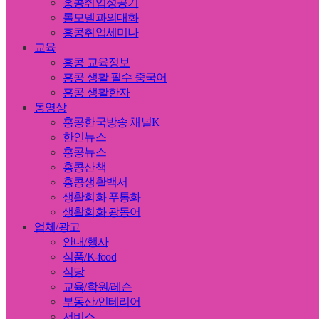
홍콩취업성공기
롤모델과의대화
홍콩취업세미나
교육
홍콩 교육정보
홍콩 생활 필수 중국어
홍콩 생활한자
동영상
홍콩한국방송 채널K
한인뉴스
홍콩뉴스
홍콩산책
홍콩생활백서
생활회화 푸통화
생활회화 광동어
업체/광고
안내/행사
식품/K-food
식당
교육/학원/레슨
부동산/인테리어
서비스