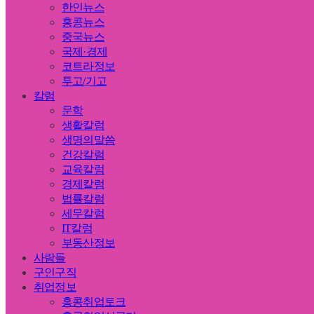
한인뉴스
홍콩뉴스
중국뉴스
국제·경제
코트라정보
투고/기고
칼럼
문학
생활칼럼
생명의말씀
건강칼럼
교육칼럼
경제칼럼
법률칼럼
세무칼럼
IT칼럼
부동산정보
사람들
구인구직
취업정보
홍콩취업토크