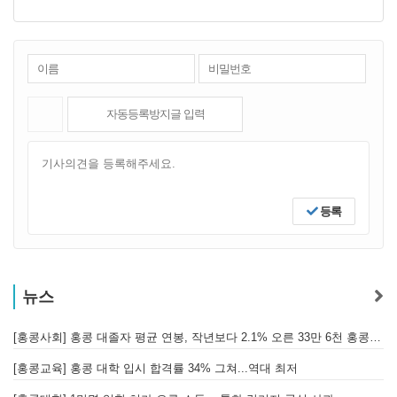
등록
뉴스
[홍콩사회] 홍콩 대졸자 평균 연봉, 작년보다 2.1% 오른 33만 6천 홍콩달러 기록
[
[홍콩교육] 홍콩 대학 입시 합격률 34% 그쳐...역대 최저