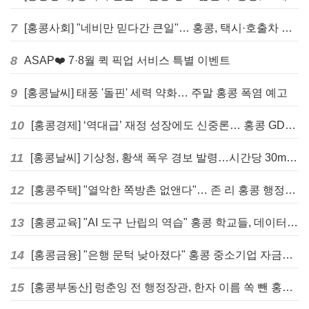
7
[홍콩사회] "네비만 믿다간 큰일"… 홍콩, 택시·호출차 통합 시험 도입하며 규제 본격화
8
ASAP❤️ 7·8월 퀵 픽업 서비스 특별 이벤트
9
[홍콩날씨] 태풍 '돌핀' 세력 약화… 주말 홍콩 폭염 예고
10
[홍콩경제] ‘역대급’ 재정 성장에도 신중론… 홍콩 GDP 전망 상향 속 “지정학적 리스크 경계”
11
[홍콩날씨] 기상청, 황색 폭우 경보 발령…시간당 30mm 이상 강우 예보
12
[홍콩주택] "열악한 쪽방촌 없앤다"… 존 리 홍콩 행정장관, 4년 내 단계적 폐지 선언
13
[홍콩교육] "AI 도구 난립의 역습" 홍콩 학교들, 데이터 고립에 교육 효과 평가 비상
14
[홍콩금융] "은행 문턱 낮아졌다" 홍콩 중소기업 자금줄 숨통 트이나… HKMA "2분기 신용 조건 안정적"
15
[홍콩부동산] 렁춘잉 전 행정장관, 한자 이름 쏙 뺀 홍콩 고급 아파트 단지들에 쓴소리