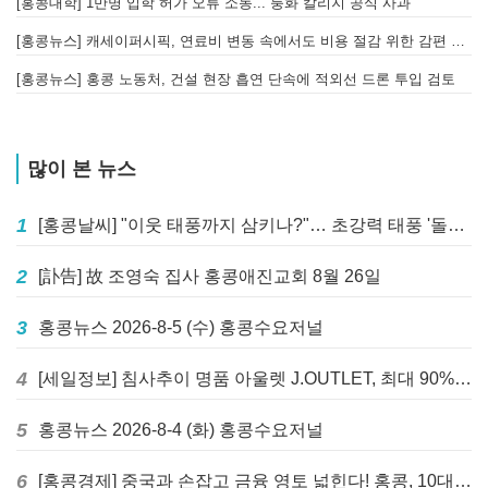
[홍콩대학] 1만명 입학 허가 오류 소동... 퉁화 칼리지 공식 사과
[
[홍콩뉴스] 캐세이퍼시픽, 연료비 변동 속에서도 비용 절감 위한 감편 계획 없어
[
[홍콩뉴스] 홍콩 노동처, 건설 현장 흡연 단속에 적외선 드론 투입 검토
[
많이 본 뉴스
1
[홍콩날씨] "이웃 태풍까지 삼키나?"… 초강력 태풍 '돌핀' 세력 재확장
2
[訃告] 故 조영숙 집사 홍콩애진교회 8월 26일
3
홍콩뉴스 2026-8-5 (수) 홍콩수요저널
4
[세일정보] 침사추이 명품 아울렛 J.OUTLET, 최대 90% 빅 세일 진행
5
홍콩뉴스 2026-8-4 (화) 홍콩수요저널
6
[홍콩경제] 중국과 손잡고 금융 영토 넓힌다! 홍콩, 10대 신규 정책 발표