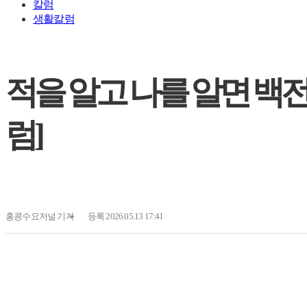
칼럼
생활칼럼
적을 알고 나를 알면 백전불
럼]
홍콩수요저널
기자
등록 2026.05.13 17:41