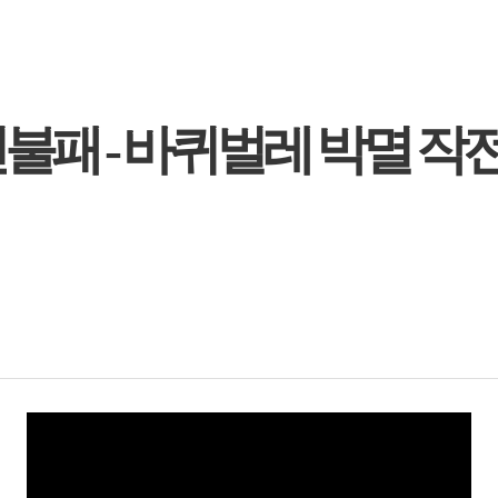
패 - 바퀴벌레 박멸 작전!