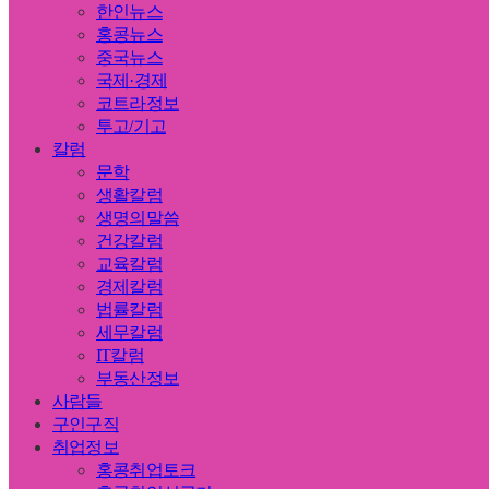
한인뉴스
홍콩뉴스
중국뉴스
국제·경제
코트라정보
투고/기고
칼럼
문학
생활칼럼
생명의말씀
건강칼럼
교육칼럼
경제칼럼
법률칼럼
세무칼럼
IT칼럼
부동산정보
사람들
구인구직
취업정보
홍콩취업토크