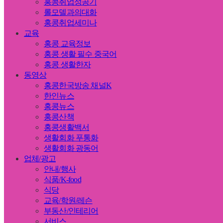
홍콩취업성공기
롤모델과의대화
홍콩취업세미나
교육
홍콩 교육정보
홍콩 생활 필수 중국어
홍콩 생활한자
동영상
홍콩한국방송 채널K
한인뉴스
홍콩뉴스
홍콩산책
홍콩생활백서
생활회화 푸통화
생활회화 광동어
업체/광고
안내/행사
식품/K-food
식당
교육/학원/레슨
부동산/인테리어
서비스