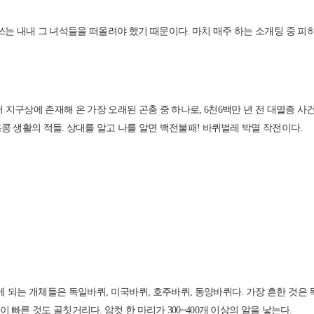
쓰는 내내 그 녀석들을 떠올려야 했기 때문이다. 마치 매주 하는 소개팅 중 
터 지구상에 존재해 온 가장 오래된 곤충 중 하나로, 6천6백만 년 전 대멸종
홍콩 생활의 적들. 상대를 알고 나를 알면 백전불패! 바퀴벌레 박멸 작전이다.
는 개체들은 독일바퀴, 미국바퀴, 호주바퀴, 동양바퀴다. 가장 흔한 것은 독일
 빠른 것도 골칫거리다. 암컷 한 마리가 300~400개 이상의 알을 낳는다.