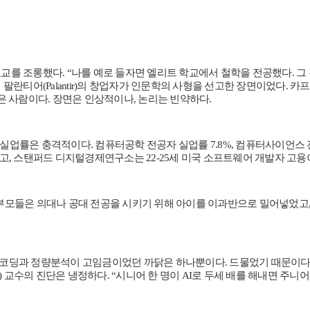
자신의 모교를 조롱했다. “나를 예로 들자면 엘리트 학교에서 철학을 전공했다. 그 
업 팔란티어(Palantir)의 창업자가 인문학의 사형을 선고한 장면이었다. 카프는
받은 사람이다. 장면은 인상적이나, 논리는 빈약하다.
실업률은 충격적이다. 컴퓨터공학 전공자 실업률 7.8%, 컴퓨터사이언스 전공
졌고, 스탠퍼드 디지털경제연구소는 22-25세 미국 소프트웨어 개발자 고용이
이다. 한국 부모들은 의대나 공대 전공을 시키기 위해 아이를 이과반으로 밀어넣
 코딩과 정량분석이 고임금이었던 까닭은 하나뿐이다. 드물었기 때문이다. 생성
f Galak) 교수의 진단은 냉정하다. “시니어 한 명이 AI로 두세 배를 해내면