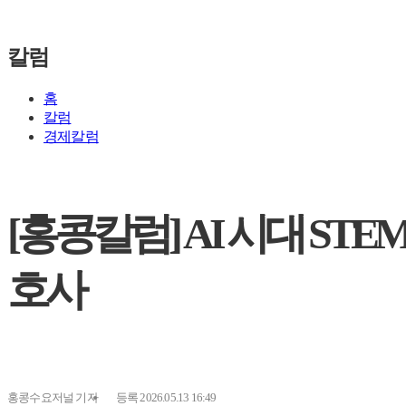
칼럼
홈
칼럼
경제칼럼
[홍콩칼럼] AI 시대 S
호사
홍콩수요저널
기자
등록 2026.05.13 16:49