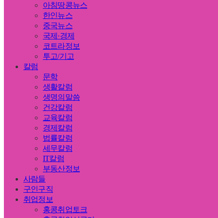
아침땅콩뉴스
한인뉴스
중국뉴스
국제·경제
코트라정보
투고/기고
칼럼
문학
생활칼럼
생명의말씀
건강칼럼
교육칼럼
경제칼럼
법률칼럼
세무칼럼
IT칼럼
부동산정보
사람들
구인구직
취업정보
홍콩취업토크