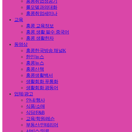
홍콩취업성공기
롤모델과의대화
홍콩취업세미나
교육
홍콩 교육정보
홍콩 생활 필수 중국어
홍콩 생활한자
동영상
홍콩한국방송 채널K
한인뉴스
홍콩뉴스
홍콩산책
홍콩생활백서
생활회화 푸통화
생활회화 광동어
업체/광고
안내/행사
식품/소매
식당/F&B
교육/학원/레슨
부동산/인테리어
서비스/의료