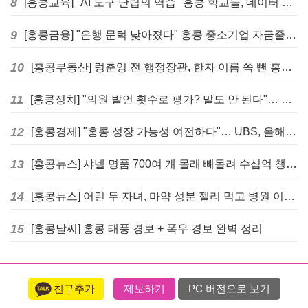
8
[홍콩교육] "AI 도구 난립의 역습" 홍콩 학교들, 데이터 고립에 교육 효과 평가 비상
9
[홍콩금융] "은행 문턱 낮아졌다" 홍콩 중소기업 자금줄 숨통 트이나… HKMA "2분기 신용 조건 안정적"
10
[홍콩부동산] 렁춘잉 전 행정장관, 한자 이름 쏙 뺀 홍콩 고급 아파트 단지들에 쓴소리
11
[홍콩정치] "의원 발언 횟수로 평가? 말도 안 된다"… 홍콩 입법회 의장의 일침
12
[홍콩경제] "홍콩 성장 가능성 여전하다"… UBS, 올해 홍콩 GDP 성장률 전망치 4.5%로 대폭 상향
13
[홍콩뉴스] 샤넬 명품 700여 개 몰래 빼돌려 수십억 챙긴 직원 4년~7년형 선고
14
[홍콩뉴스] 어린 두 자녀, 마약 성분 젤리 먹고 병원 이송… 어머니와 친척 체포
15
[홍콩날씨] 홍콩 태풍 경보 + 폭우 경보 완벽 정리
친구추가
제보하기
PC 버전으로 보기