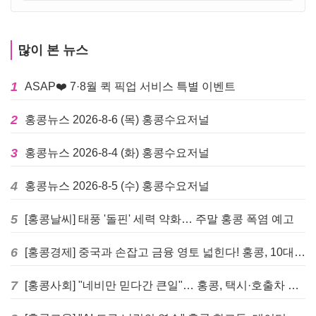
많이 본 뉴스
1
ASAP❤️ 7·8월 퀵 픽업 서비스 특별 이벤트
2
홍콩뉴스 2026-8-6 (목) 홍콩수요저널
3
홍콩뉴스 2026-8-4 (화) 홍콩수요저널
4
홍콩뉴스 2026-8-5 (수) 홍콩수요저널
5
[홍콩날씨] 태풍 '돌핀' 세력 약화… 주말 홍콩 폭염 예고
6
[홍콩경제] 중국과 손잡고 금융 영토 넓힌다! 홍콩, 10대 신규 정책 발표
7
[홍콩사회] "네비만 믿다간 큰일"… 홍콩, 택시·호출차 통합 시험 도입하며 규제 본격화