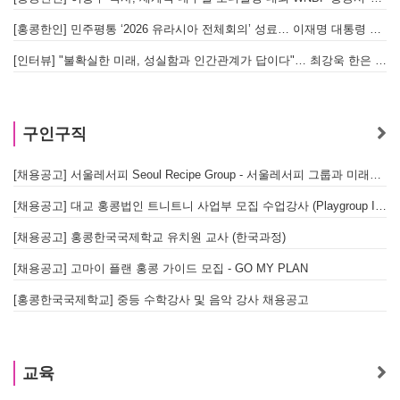
[홍콩한인] 민주평통 ‘2026 유라시아 전체회의’ 성료… 이재명 대통령 참석으로 의미 더해
[인터뷰] "불확실한 미래, 성실함과 인간관계가 답이다"… 최강욱 한은 부소장이 청소년들에게 전하는 응원
구인구직
[채용공고] 서울레서피 Seoul Recipe Group - 서울레서피 그룹과 미래를 함께할 유능한 인재를 모십니다
[채용공고] 대교 홍콩법인 트니트니 사업부 모집 수업강사 (Playgroup Instructor)
[채용공고] 홍콩한국국제학교 유치원 교사 (한국과정)
[채용공고] 고마이 플랜 홍콩 가이드 모집 - GO MY PLAN
[홍콩한국국제학교] 중등 수학강사 및 음악 강사 채용공고
교육