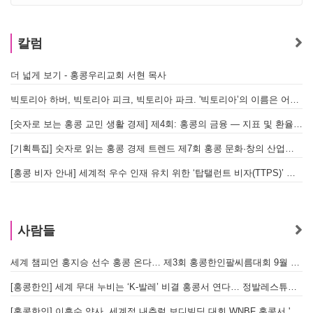
칼럼
더 넓게 보기 - 홍콩우리교회 서현 목사
빅토리아 하버, 빅토리아 피크, 빅토리아 파크. '빅토리아’의 이름은 어떻게 온 걸까? - [이승권 원장의 생활칼럼]
[숫자로 보는 홍콩 교민 생활 경제] 제4회: 홍콩의 금융 — 지표 및 환율, MPF 운영 현황
[기획특집] 숫자로 읽는 홍콩 경제 트렌드 제7회 홍콩 문화·창의 산업의 구조와 분야별 동향
[홍콩 비자 안내] 세계적 우수 인재 유치 위한 ‘탑탤런트 비자(TTPS)’ 주요 요건
사람들
세계 챔피언 홍지승 선수 홍콩 온다… 제3회 홍콩한인팔씨름대회 9월 12일 개최
[
[홍콩한인] 세계 무대 누비는 ‘K-발레’ 비결 홍콩서 연다… 정발레스튜디오 개원
[홍콩한인] 이흥수 약사, 세계적 내추럴 보디빌딩 대회 WNBF 홍콩서 '마스터 부문 1위' 기염