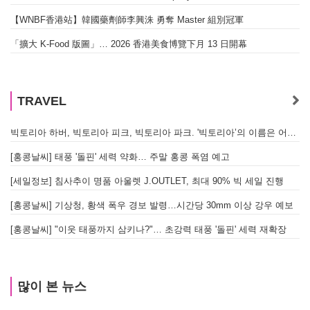
【WNBF香港站】韓國藥劑師李興洙 勇奪 Master 組別冠軍
「擴大 K-Food 版圖」… 2026 香港美食博覽下月 13 日開幕
TRAVEL
빅토리아 하버, 빅토리아 피크, 빅토리아 파크. '빅토리아’의 이름은 어떻게 온 걸까? - [이승권 원장의 생활칼럼]
[홍콩날씨] 태풍 '돌핀' 세력 약화… 주말 홍콩 폭염 예고
[세일정보] 침사추이 명품 아울렛 J.OUTLET, 최대 90% 빅 세일 진행
[홍콩날씨] 기상청, 황색 폭우 경보 발령…시간당 30mm 이상 강우 예보
[홍콩날씨] "이웃 태풍까지 삼키나?"… 초강력 태풍 '돌핀' 세력 재확장
많이 본 뉴스