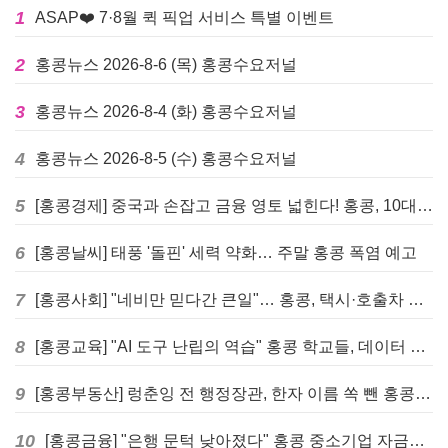
1
ASAP❤️ 7·8월 퀵 픽업 서비스 특별 이벤트
2
홍콩뉴스 2026-8-6 (목) 홍콩수요저널
3
홍콩뉴스 2026-8-4 (화) 홍콩수요저널
4
홍콩뉴스 2026-8-5 (수) 홍콩수요저널
5
[홍콩경제] 중국과 손잡고 금융 영토 넓힌다! 홍콩, 10대 신규 정책 발표
6
[홍콩날씨] 태풍 '돌핀' 세력 약화… 주말 홍콩 폭염 예고
7
[홍콩사회] "네비만 믿다간 큰일"… 홍콩, 택시·호출차 통합 시험 도입하며 규제 본격화
8
[홍콩교육] "AI 도구 난립의 역습" 홍콩 학교들, 데이터 고립에 교육 효과 평가 비상
9
[홍콩부동산] 렁춘잉 전 행정장관, 한자 이름 쏙 뺀 홍콩 고급 아파트 단지들에 쓴소리
10
[홍콩금융] "은행 문턱 낮아졌다" 홍콩 중소기업 자금줄 숨통 트이나… HKMA "2분기 신용 조건 안정적"