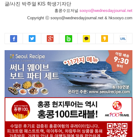
글/사진 박주얼 KIS 학생기자단
홍콩수요저널
sooyo@wednesdayjournal.net
Copyright ⓒ sooyo@wednesdayjournal.net & hksooyo.com