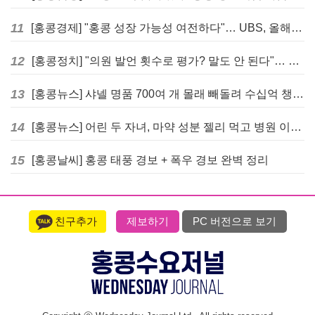
11
[홍콩경제] "홍콩 성장 가능성 여전하다"… UBS, 올해 홍콩 GDP 성장률 전망치 4.5%로 대폭 상향
12
[홍콩정치] "의원 발언 횟수로 평가? 말도 안 된다"… 홍콩 입법회 의장의 일침
13
[홍콩뉴스] 샤넬 명품 700여 개 몰래 빼돌려 수십억 챙긴 직원 4년~7년형 선고
14
[홍콩뉴스] 어린 두 자녀, 마약 성분 젤리 먹고 병원 이송… 어머니와 친척 체포
15
[홍콩날씨] 홍콩 태풍 경보 + 폭우 경보 완벽 정리
친구추가
제보하기
PC 버전으로 보기