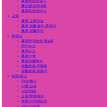
홍콩취업성공기
롤모델과의대화
홍콩취업세미나
교육
홍콩 교육정보
홍콩 생활 필수 중국어
홍콩 생활한자
동영상
홍콩한국방송 채널K
한인뉴스
홍콩뉴스
홍콩산책
홍콩생활백서
생활회화 푸통화
생활회화 광동어
업체/광고
안내/행사
식품/소매
식당/F&B
교육/학원/레슨
부동산/인테리어
서비스/의료