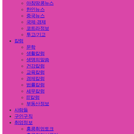
아침땅콩뉴스
한인뉴스
중국뉴스
국제·경제
코트라정보
투고/기고
칼럼
문학
생활칼럼
생명의말씀
건강칼럼
교육칼럼
경제칼럼
법률칼럼
세무칼럼
IT칼럼
부동산정보
사람들
구인구직
취업정보
홍콩취업토크