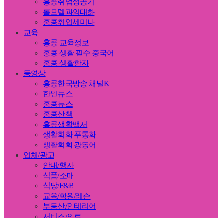
홍콩취업성공기
롤모델과의대화
홍콩취업세미나
교육
홍콩 교육정보
홍콩 생활 필수 중국어
홍콩 생활한자
동영상
홍콩한국방송 채널K
한인뉴스
홍콩뉴스
홍콩산책
홍콩생활백서
생활회화 푸통화
생활회화 광동어
업체/광고
안내/행사
식품/소매
식당/F&B
교육/학원/레슨
부동산/인테리어
서비스/의료