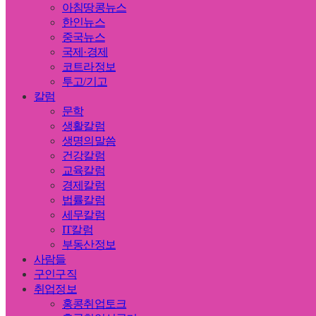
아침땅콩뉴스
한인뉴스
중국뉴스
국제·경제
코트라정보
투고/기고
칼럼
문학
생활칼럼
생명의말씀
건강칼럼
교육칼럼
경제칼럼
법률칼럼
세무칼럼
IT칼럼
부동산정보
사람들
구인구직
취업정보
홍콩취업토크