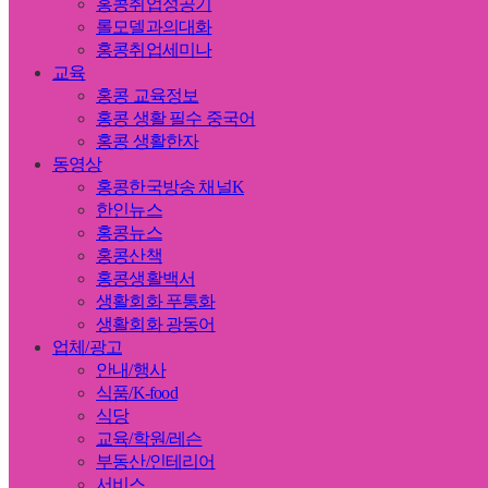
홍콩취업성공기
롤모델과의대화
홍콩취업세미나
교육
홍콩 교육정보
홍콩 생활 필수 중국어
홍콩 생활한자
동영상
홍콩한국방송 채널K
한인뉴스
홍콩뉴스
홍콩산책
홍콩생활백서
생활회화 푸통화
생활회화 광동어
업체/광고
안내/행사
식품/K-food
식당
교육/학원/레슨
부동산/인테리어
서비스