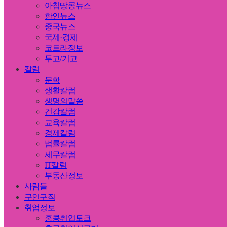
아침땅콩뉴스
한인뉴스
중국뉴스
국제·경제
코트라정보
투고/기고
칼럼
문학
생활칼럼
생명의말씀
건강칼럼
교육칼럼
경제칼럼
법률칼럼
세무칼럼
IT칼럼
부동산정보
사람들
구인구직
취업정보
홍콩취업토크