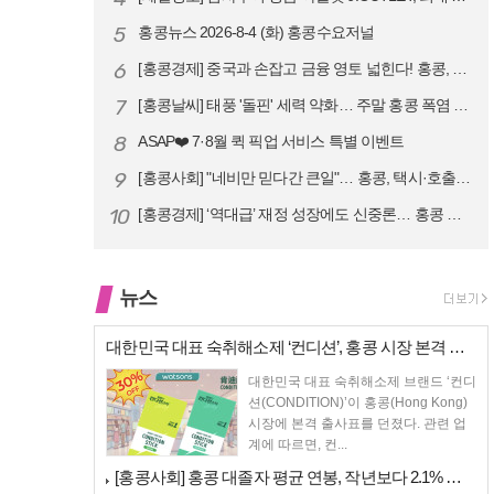
5
홍콩뉴스 2026-8-4 (화) 홍콩수요저널
6
[홍콩경제] 중국과 손잡고 금융 영토 넓힌다! 홍콩, 10대 신규 정책 …
7
[홍콩날씨] 태풍 '돌핀' 세력 약화… 주말 홍콩 폭염 예고
8
ASAP❤️ 7·8월 퀵 픽업 서비스 특별 이벤트
9
[홍콩사회] "네비만 믿다간 큰일"… 홍콩, 택시·호출차 통합 시험 도입…
10
[홍콩경제] ‘역대급’ 재정 성장에도 신중론… 홍콩 GDP 전망 상향 속…
뉴스
대한민국 대표 숙취해소제 ‘컨디션’, 홍콩 시장 본격 상륙… 왓슨스 입점…
대한민국 대표 숙취해소제 브랜드 ‘컨디
션(CONDITION)’이 홍콩(Hong Kong)
시장에 본격 출사표를 던졌다. 관련 업
계에 따르면, 컨...
[홍콩사회] 홍콩 대졸자 평균 연봉, 작년보다 2.1% 오른 33만 6천…