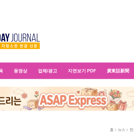
육
동영상
업체/광고
지면보기 PDF
廣東話新聞
홈
뉴스
한