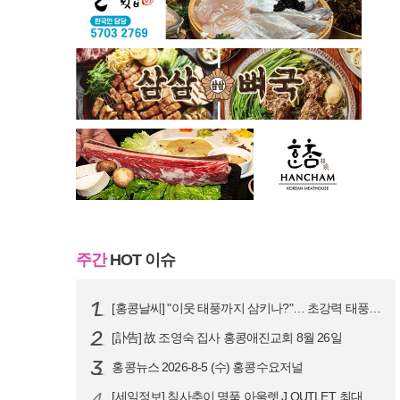
주간
HOT 이슈
[홍콩날씨] "이웃 태풍까지 삼키나?"… 초강력 태풍 '돌핀' 세력 재확…
[訃告] 故 조영숙 집사 홍콩애진교회 8월 26일
홍콩뉴스 2026-8-5 (수) 홍콩수요저널
4
[세일정보] 침사추이 명품 아울렛 J.OUTLET, 최대 90% 빅 세일…