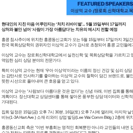
현대인의 지친 마음 어루만지는 ‘처치 리바이벌’... 5월 15일부터 17일까지
상처와 불안 넘어 ‘사람이 가장 아름답다’는 치유의 메시지 전할 예정
홍콩 침사추이에 위치한 홍콩동신교회가 오는 5월 15일부터 17일까지 3일간 ‘처
한국 목회상담학의 권위자인 이상억 교수가 강사로 초청되어 홍콩 교민들에게
이상억 교수는 장로회신학대학교에서 실천신학 및 목회상담학을 가르치고 
역임한 심리 상담 분야의 전문가다.
특히 이상억 교수는 현재 ‘우아 이상억’이라는 이름의 정신 건강 및 심리 상담 
는 감탄사로 인사하기를 좋아하는 이상억 교수의 철학이 담긴 브랜드로, 불안,
뜻한 시선으로 풀어내며 큰 호응을 얻고 있다.
이상억 교수는 “사람보다 아름다운 것은 없다”는 신념 아래, 이번 집회를 통해
계획이다. 장신대학교 상담센터를 통해 쌓아온 풍부한 상담 데이터와 신학적 
기대된다.
집회 일정은 15일(금) 오후 7시 30분, 16일(토) 오후 7시에 열리며, 마지막 
비뉴(1-3A Hart Ave.) 소재 리와이 상업 빌딩(Lee Wai Comm Bldg.) 2
홍콩동신교회 측은 “이번 부흥회는 영적인 회복뿐만 아니라 교민들의 내면 깊
수가 전하는 따뜻한 위로를 경험하시길 바란다”고 전했다.