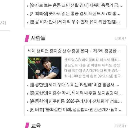
[숫자로 보는 홍콩 교민 생활 경제] 제4회: 홍콩의 금융 — 지표 및 …
[기획특집] 숫자로 읽는 홍콩 경제 트렌드 제7회 홍콩 문화·창의 산업…
[홍콩 비자 안내] 세계적 우수 인재 유치 위한 ‘탑탤런트 비자(TTPS…
보기
사람들
세계 챔피언 홍지승 선수 홍콩 온다… 제3회 홍콩한인팔씨름대회 9월 12…
센트럴 AIA 바이탈리티 허브서 열려…
원포인트 레슨 및 이벤트 매치도 풍성
대회 참가자 AIA 대관람차 티켓 증정 -
최대 100장 준비 완료 [수요저널] 한국...
[홍콩한인] 세계 무대 누비는 ‘K-발레’ 비결 홍콩서 연다… 정발레스튜…
[홍콩한인] 이흥수 약사, 세계적 내추럴 보디빌딩 대회 WNBF 홍콩서 …
[홍콩한인] 민주평통 ‘2026 유라시아 전체회의’ 성료… 이재명 대통령…
[인터뷰] "불확실한 미래, 성실함과 인간관계가 답이다"… 최강욱 한은 …
교육