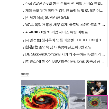
아삽 ASAP, 7~8월 한국 수도권 퀵 픽업 서비스 특별 프로모션 실시
재외동포 위한 착한 건강검진 플랫폼 ‘헬로, 오케이검진’ 서비스 개시
[신세계식품] SUMMER SALE
WALL 복잡한 홍콩 세무 회계, 글로벌 스탠다드의 전문가들이 답을 드립…
[홍콩뉴스] 몽콕 …
ASAP❤️ 7·8월 퀵 픽업 서비스 특별 이벤트
[세일정보] 침사추이 명품 아울렛 J.OUTLET, 최대 90% 빅 세일…
[訃告] 故 조영숙 집사 홍콩애진교회 8월 26일
[JB Studio and Company] 세계가 주목하는 K-발레의 비…
[한인소식] 한국식 BBQ ‘화통(Hwa Tong)’, 홍콩섬 공략 본격…
포토
세계 챔피언 홍지승…