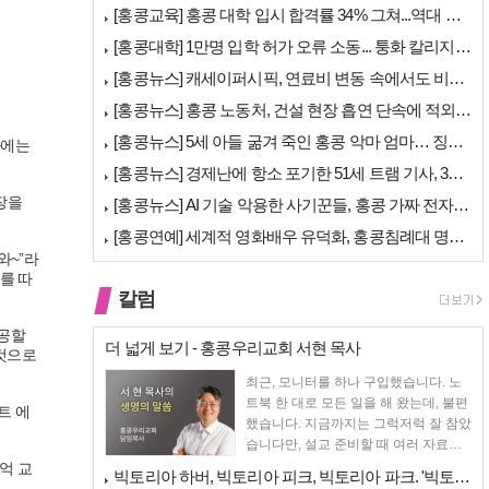
[홍콩교육] 홍콩 대학 입시 합격률 34% 그쳐...역대 최저
[홍콩대학] 1만명 입학 허가 오류 소동... 퉁화 칼리지 공식 사과
[홍콩뉴스] 캐세이퍼시픽, 연료비 변동 속에서도 비용 절감 위한 감편 계…
[홍콩뉴스] 홍콩 노동처, 건설 현장 흡연 단속에 적외선 드론 투입 검토
[홍콩뉴스] 5세 아들 굶겨 죽인 홍콩 악마 엄마… 징역 22년 중형 선…
사에는
[홍콩뉴스] 경제난에 항소 포기한 51세 트램 기사, 3세 여아 치사 혐…
장을
[홍콩뉴스] AI 기술 악용한 사기꾼들, 홍콩 가짜 전자 비자 사이트 극…
[홍콩연예] 세계적 영화배우 유덕화, 홍콩침례대 명예 박사 학위 받는다
와~”라
를 따
칼럼
제공할
더 넓게 보기 - 홍콩우리교회 서현 목사
 것으로
최근, 모니터를 하나 구입했습니다. 노
트북 한 대로 모든 일을 해 왔는데, 불편
트 에
했습니다. 지금까지는 그럭저럭 잘 참았
습니다만, 설교 준비할 때 여러 자료를
펴 놓고 보다...
억 교
빅토리아 하버, 빅토리아 피크, 빅토리아 파크. '빅토리아’의 이름은 어…