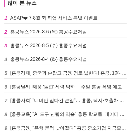
많이 본 뉴스
1
ASAP❤️ 7·8월 퀵 픽업 서비스 특별 이벤트
2
홍콩뉴스 2026-8-6 (목) 홍콩수요저널
3
홍콩뉴스 2026-8-5 (수) 홍콩수요저널
4
홍콩뉴스 2026-8-4 (화) 홍콩수요저널
5
[홍콩경제] 중국과 손잡고 금융 영토 넓힌다! 홍콩, 10대 신규 정책 발표
6
[홍콩날씨] 태풍 '돌핀' 세력 약화… 주말 홍콩 폭염 예고
7
[홍콩사회] "네비만 믿다간 큰일"… 홍콩, 택시·호출차 통합 시험 도입하며 규제 본격화
8
[홍콩교육] "AI 도구 난립의 역습" 홍콩 학교들, 데이터 고립에 교육 효과 평가 비상
9
[홍콩금융] "은행 문턱 낮아졌다" 홍콩 중소기업 자금줄 숨통 트이나… HKMA "2분기 신용 조건 안정적"