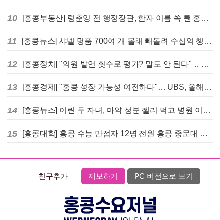
10
[홍콩부동산] 렁춘잉 전 행정장관, 한자 이름 쏙 뺀 홍콩 고급 아파트 단지들에 쓴소리
11
[홍콩뉴스] 샤넬 명품 700여 개 몰래 빼돌려 수십억 챙긴 직원 4년~7년형 선고
12
[홍콩정치] "의원 발언 횟수로 평가? 말도 안 된다"… 홍콩 입법회 의장의 일침
13
[홍콩경제] "홍콩 성장 가능성 여전하다"… UBS, 올해 홍콩 GDP 성장률 전망치 4.5%로 대폭 상향
14
[홍콩뉴스] 어린 두 자녀, 마약 성분 젤리 먹고 병원 이송… 어머니와 친척 체포
15
[홍콩대학] 홍콩 수능 만점자 12명 전원 홍콩 중문대 의대 진학
친구추가
제보하기
PC 버전으로 보기