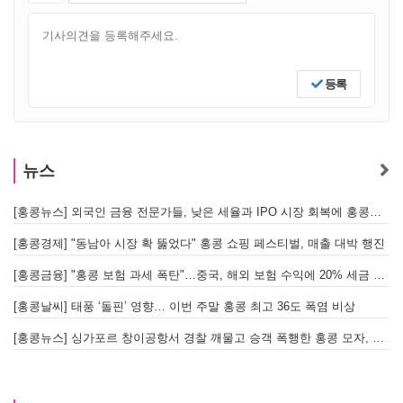
등록
뉴스
[홍콩뉴스] 외국인 금융 전문가들, 낮은 세율과 IPO 시장 회복에 홍콩으로 '대거 복귀'
[
[홍콩경제] "동남아 시장 확 뚫었다" 홍콩 쇼핑 페스티벌, 매출 대박 행진
[홍콩금융] "홍콩 보험 과세 폭탄"…중국, 해외 보험 수익에 20% 세금 부과로 관련주 급락
[홍콩날씨] 태풍 ‘돌핀’ 영향… 이번 주말 홍콩 최고 36도 폭염 비상
홍
[홍콩뉴스] 싱가포르 창이공항서 경찰 깨물고 승객 폭행한 홍콩 모자, 결국 감옥행
투