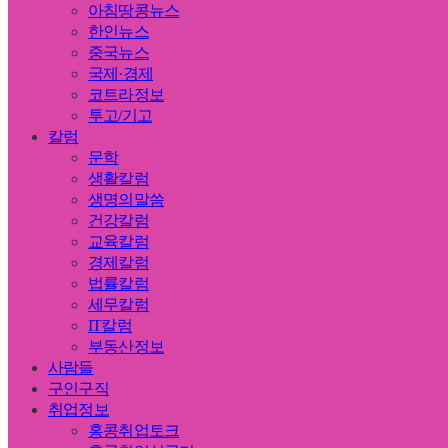
아침땅콩뉴스
한인뉴스
중국뉴스
국제·경제
코트라정보
투고/기고
칼럼
문학
생활칼럼
생명의말씀
건강칼럼
교육칼럼
경제칼럼
법률칼럼
세무칼럼
IT칼럼
부동산정보
사람들
구인구직
취업정보
홍콩취업토크