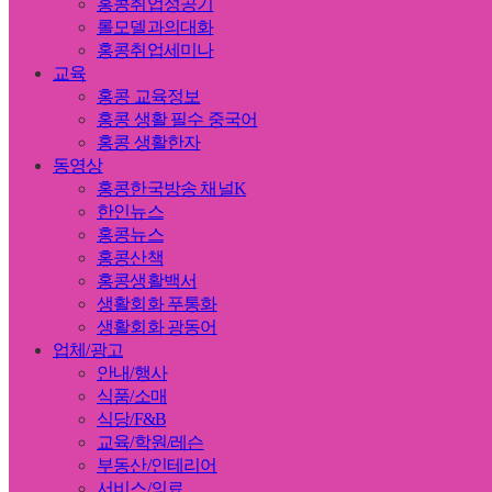
홍콩취업성공기
롤모델과의대화
홍콩취업세미나
교육
홍콩 교육정보
홍콩 생활 필수 중국어
홍콩 생활한자
동영상
홍콩한국방송 채널K
한인뉴스
홍콩뉴스
홍콩산책
홍콩생활백서
생활회화 푸통화
생활회화 광동어
업체/광고
안내/행사
식품/소매
식당/F&B
교육/학원/레슨
부동산/인테리어
서비스/의료