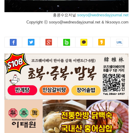
홍콩수요저널
sooyo@wednesdayjournal.net
Copyright ⓒ sooyo@wednesdayjournal.net & hksooyo.com