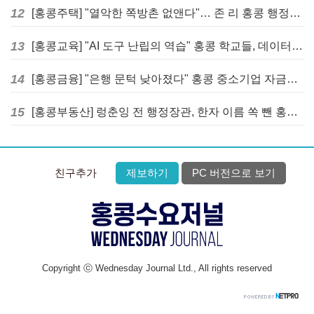
12
[홍콩주택] "열악한 쪽방촌 없앤다"… 존 리 홍콩 행정장관, 4년 내 단계적 폐지 선언
13
[홍콩교육] "AI 도구 난립의 역습" 홍콩 학교들, 데이터 고립에 교육 효과 평가 비상
14
[홍콩금융] "은행 문턱 낮아졌다" 홍콩 중소기업 자금줄 숨통 트이나… HKMA "2분기 신용 조건 안정적"
15
[홍콩부동산] 렁춘잉 전 행정장관, 한자 이름 쏙 뺀 홍콩 고급 아파트 단지들에 쓴소리
친구추가
제보하기
PC 버전으로 보기
Copyright ⓒ Wednesday Journal Ltd., All rights reserved