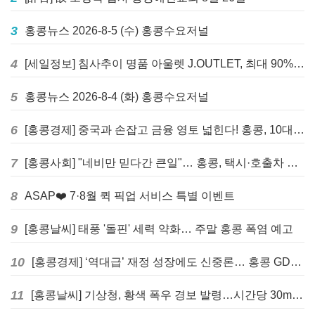
3
홍콩뉴스 2026-8-5 (수) 홍콩수요저널
4
[세일정보] 침사추이 명품 아울렛 J.OUTLET, 최대 90% 빅 세일 진행
5
홍콩뉴스 2026-8-4 (화) 홍콩수요저널
6
[홍콩경제] 중국과 손잡고 금융 영토 넓힌다! 홍콩, 10대 신규 정책 발표
7
[홍콩사회] "네비만 믿다간 큰일"… 홍콩, 택시·호출차 통합 시험 도입하며 규제 본격화
8
ASAP❤️ 7·8월 퀵 픽업 서비스 특별 이벤트
9
[홍콩날씨] 태풍 '돌핀' 세력 약화… 주말 홍콩 폭염 예고
10
[홍콩경제] ‘역대급’ 재정 성장에도 신중론… 홍콩 GDP 전망 상향 속 “지정학적 리스크 경계”
11
[홍콩날씨] 기상청, 황색 폭우 경보 발령…시간당 30mm 이상 강우 예보