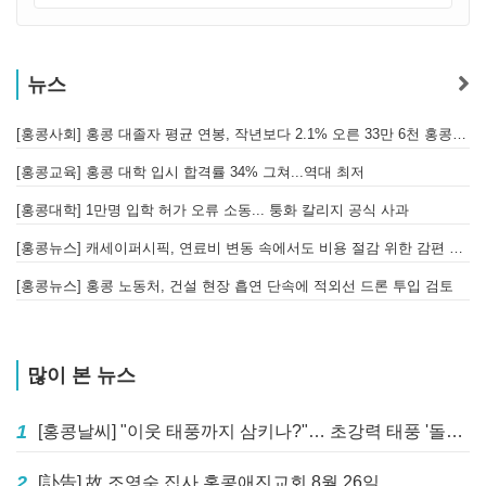
뉴스
[홍콩사회] 홍콩 대졸자 평균 연봉, 작년보다 2.1% 오른 33만 6천 홍콩달러 기록
[
[홍콩교육] 홍콩 대학 입시 합격률 34% 그쳐...역대 최저
[홍콩대학] 1만명 입학 허가 오류 소동... 퉁화 칼리지 공식 사과
[
[홍콩뉴스] 캐세이퍼시픽, 연료비 변동 속에서도 비용 절감 위한 감편 계획 없어
[
[홍콩뉴스] 홍콩 노동처, 건설 현장 흡연 단속에 적외선 드론 투입 검토
[
많이 본 뉴스
1
[홍콩날씨] "이웃 태풍까지 삼키나?"… 초강력 태풍 '돌핀' 세력 재확장
2
[訃告] 故 조영숙 집사 홍콩애진교회 8월 26일