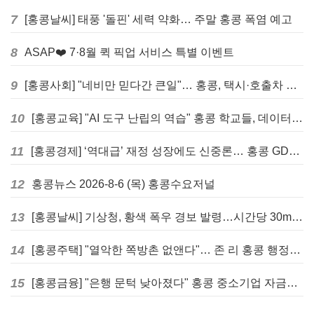
7
[홍콩날씨] 태풍 '돌핀' 세력 약화… 주말 홍콩 폭염 예고
8
ASAP❤️ 7·8월 퀵 픽업 서비스 특별 이벤트
9
[홍콩사회] "네비만 믿다간 큰일"… 홍콩, 택시·호출차 통합 시험 도입하며 규제 본격화
10
[홍콩교육] "AI 도구 난립의 역습" 홍콩 학교들, 데이터 고립에 교육 효과 평가 비상
11
[홍콩경제] ‘역대급’ 재정 성장에도 신중론… 홍콩 GDP 전망 상향 속 “지정학적 리스크 경계”
12
홍콩뉴스 2026-8-6 (목) 홍콩수요저널
13
[홍콩날씨] 기상청, 황색 폭우 경보 발령…시간당 30mm 이상 강우 예보
14
[홍콩주택] "열악한 쪽방촌 없앤다"… 존 리 홍콩 행정장관, 4년 내 단계적 폐지 선언
15
[홍콩금융] "은행 문턱 낮아졌다" 홍콩 중소기업 자금줄 숨통 트이나… HKMA "2분기 신용 조건 안정적"