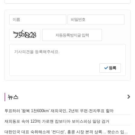
등록
뉴스
투표하러 '왕복 1천600km' 재외국민, 2년뒤 우편·전자투표 할까
[
재외동포 속여 123억 가로챈 캄보디아 보이스피싱 일당 검거
대한민국 대표 숙취해소제 ‘컨디션’, 홍콩 시장 본격 상륙… 왓슨스 입점 기념 할인 행사 진행
[