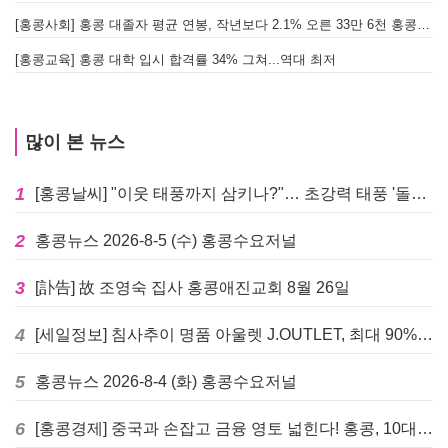
[홍콩사회] 홍콩 대졸자 평균 연봉, 작년보다 2.1% 오른 33만 6천 홍콩달러 기록
[
[홍콩교육] 홍콩 대학 입시 합격률 34% 그쳐...역대 최저
많이 본 뉴스
1
[홍콩날씨] "이웃 태풍까지 삼키나?"… 초강력 태풍 '돌핀' 세력 재확장
2
홍콩뉴스 2026-8-5 (수) 홍콩수요저널
3
[訃告] 故 조영숙 집사 홍콩애진교회 8월 26일
4
[세일정보] 침사추이 명품 아울렛 J.OUTLET, 최대 90% 빅 세일 진행
5
홍콩뉴스 2026-8-4 (화) 홍콩수요저널
6
[홍콩경제] 중국과 손잡고 금융 영토 넓힌다! 홍콩, 10대 신규 정책 발표