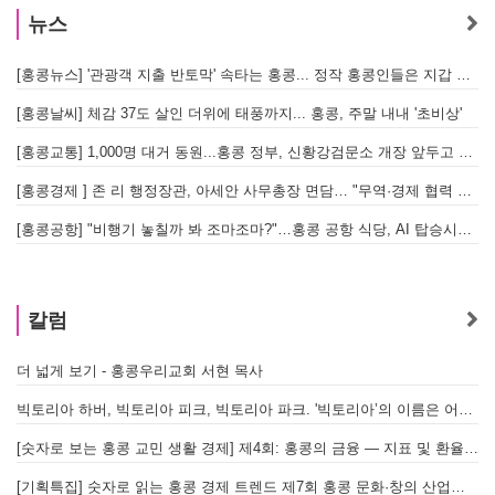
뉴스
[홍콩뉴스] '관광객 지출 반토막' 속타는 홍콩... 정작 홍콩인들은 지갑 들고 해외로?
[
[홍콩날씨] 체감 37도 살인 더위에 태풍까지... 홍콩, 주말 내내 '초비상'
[
[홍콩교통] 1,000명 대거 동원...홍콩 정부, 신황강검문소 개장 앞두고 실전 훈련 돌입
[홍콩경제 ] 존 리 행정장관, 아세안 사무총장 면담… "무역·경제 협력 한층 강화한다"
[홍콩공항] "비행기 놓칠까 봐 조마조마?"…홍콩 공항 식당, AI 탑승시간 계산해 메뉴 추천해 준다
홍
칼럼
더 넓게 보기 - 홍콩우리교회 서현 목사
빅토리아 하버, 빅토리아 피크, 빅토리아 파크. '빅토리아’의 이름은 어떻게 온 걸까? - [이승권 원장의 생활칼럼]
[숫자로 보는 홍콩 교민 생활 경제] 제4회: 홍콩의 금융 — 지표 및 환율, MPF 운영 현황
[기획특집] 숫자로 읽는 홍콩 경제 트렌드 제7회 홍콩 문화·창의 산업의 구조와 분야별 동향