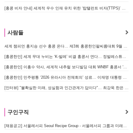
[홍콩 비자 안내] 세계적 우수 인재 유치 위한 ‘탑탤런트 비자(TTPS)’ 주요 요건
사람들
세계 챔피언 홍지승 선수 홍콩 온다… 제3회 홍콩한인팔씨름대회 9월 12일 개최
[
[홍콩한인] 세계 무대 누비는 ‘K-발레’ 비결 홍콩서 연다… 정발레스튜디오 개원
[홍콩한인] 이흥수 약사, 세계적 내추럴 보디빌딩 대회 WNBF 홍콩서 '마스터 부문 1위' 기염
[홍콩한인] 민주평통 ‘2026 유라시아 전체회의’ 성료… 이재명 대통령 참석으로 의미 더해
[인터뷰] "불확실한 미래, 성실함과 인간관계가 답이다"… 최강욱 한은 부소장이 청소년들에게 전하는 응원
구인구직
[채용공고] 서울레서피 Seoul Recipe Group - 서울레서피 그룹과 미래를 함께할 유능한 인재를 모십니다