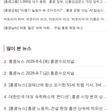
[홍콩교통] 1,000명 대거 동원...홍콩 정부, 신황강검문소 개장 앞두고 실전 훈련 돌입
[홍콩공항] "비행기 놓칠까 봐 조마조마?"…홍콩 공항 식당, AI 탑승시간 계산해 메뉴 추천해 준다
빅토리아 하버, 빅토리아 피크, 빅토리아 파크. '빅토리아’의 이름은 어떻게 온 걸까? - [이승권 원장의 생활칼럼]
[홍콩날씨] 태풍 '돌핀' 세력 약화… 주말 홍콩 폭염 예고
많이 본 뉴스
1
홍콩뉴스 2026-8-6 (목) 홍콩수요저널
2
홍콩뉴스 2026-8-7 (금) 홍콩수요저널
3
[홍콩뉴스] 경제난에 항소 포기한 51세 트램 기사, 3세 여아 치사 혐의로 '4주 감옥행'
4
대한민국 대표 숙취해소제 ‘컨디션’, 홍콩 시장 본격 상륙… 왓슨스 입점 기념 할인 행사 진행
5
[홍콩뉴스] 홍콩 노동처, 건설 현장 흡연 단속에 적외선 드론 투입 검토