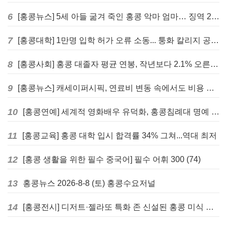
6
[홍콩뉴스] 5세 아들 굶겨 죽인 홍콩 악마 엄마… 징역 22년 중형 선고
7
[홍콩대학] 1만명 입학 허가 오류 소동... 퉁화 칼리지 공식 사과
8
[홍콩사회] 홍콩 대졸자 평균 연봉, 작년보다 2.1% 오른 33만 6천 홍콩달러 기록
9
[홍콩뉴스] 캐세이퍼시픽, 연료비 변동 속에서도 비용 절감 위한 감편 계획 없어
10
[홍콩연예] 세계적 영화배우 유덕화, 홍콩침례대 명예 박사 학위 받는다
11
[홍콩교육] 홍콩 대학 입시 합격률 34% 그쳐...역대 최저
12
[홍콩 생활을 위한 필수 중국어] 필수 어휘 300 (74)
13
홍콩뉴스 2026-8-8 (토) 홍콩수요저널
14
[홍콩전시] 디저트·젤라또 특화 존 신설된 홍콩 미식 박람회 다음주 개막