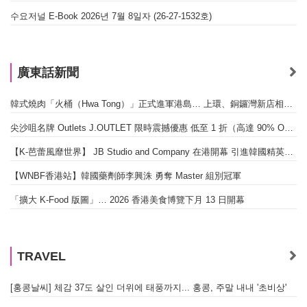
수요저널 E-Book 2026년 7월 8일자 (26-27-1532호)
廣東話新聞
韓式燒肉「火桶（Hwa Tong）」正式進軍港島… 上環、銅鑼灣新店相繼開幕
尖沙咀名牌 Outlets J.OUTLET 限時震撼優惠 低至 1 折（高達 90% OFF）
【K-芭蕾風靡世界】 JB Studio and Company 在港開幕 引進韓國精英芭蕾教育系統
【WNBF香港站】韓國藥劑師李興洙 勇奪 Master 組別冠軍
「擴大 K-Food 版圖」… 2026 香港美食博覽下月 13 日開幕
TRAVEL
[홍콩날씨] 체감 37도 살인 더위에 태풍까지... 홍콩, 주말 내내 '초비상'