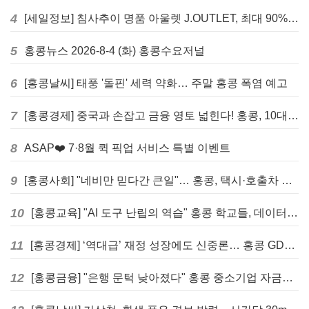
4
[세일정보] 침사추이 명품 아울렛 J.OUTLET, 최대 90% 빅 세일 진행
5
홍콩뉴스 2026-8-4 (화) 홍콩수요저널
6
[홍콩날씨] 태풍 '돌핀' 세력 약화… 주말 홍콩 폭염 예고
7
[홍콩경제] 중국과 손잡고 금융 영토 넓힌다! 홍콩, 10대 신규 정책 발표
8
ASAP❤️ 7·8월 퀵 픽업 서비스 특별 이벤트
9
[홍콩사회] "네비만 믿다간 큰일"… 홍콩, 택시·호출차 통합 시험 도입하며 규제 본격화
10
[홍콩교육] "AI 도구 난립의 역습" 홍콩 학교들, 데이터 고립에 교육 효과 평가 비상
11
[홍콩경제] ‘역대급’ 재정 성장에도 신중론… 홍콩 GDP 전망 상향 속 “지정학적 리스크 경계”
12
[홍콩금융] "은행 문턱 낮아졌다" 홍콩 중소기업 자금줄 숨통 트이나… HKMA "2분기 신용 조건 안정적"