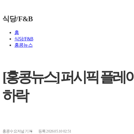
식당/F&B
홈
식당/F&B
홍콩뉴스
[홍콩뉴스] 퍼시픽 플레이
하락
홍콩수요저널
기자
등록 2026.05.10 02:51