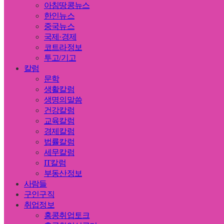
아침땅콩뉴스
한인뉴스
중국뉴스
국제·경제
코트라정보
투고/기고
칼럼
문학
생활칼럼
생명의말씀
건강칼럼
교육칼럼
경제칼럼
법률칼럼
세무칼럼
IT칼럼
부동산정보
사람들
구인구직
취업정보
홍콩취업토크