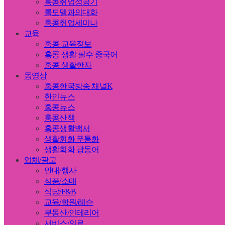
홍콩취업성공기
롤모델과의대화
홍콩취업세미나
교육
홍콩 교육정보
홍콩 생활 필수 중국어
홍콩 생활한자
동영상
홍콩한국방송 채널K
한인뉴스
홍콩뉴스
홍콩산책
홍콩생활백서
생활회화 푸통화
생활회화 광동어
업체/광고
안내/행사
식품/소매
식당/F&B
교육/학원/레슨
부동산/인테리어
서비스/의료