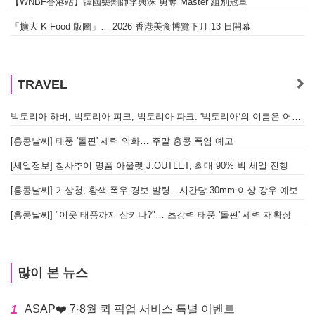
【WNBF香港站】韓國藥劑師李興洙 勇奪 Master 組別冠軍
「擴大 K-Food 版圖」… 2026 香港美食博覽下月 13 日開幕
TRAVEL
빅토리아 하버, 빅토리아 피크, 빅토리아 파크. '빅토리아’의 이름은 어떻게 온 걸까? - [이승권 원장의 생활칼럼]
[홍콩날씨] 태풍 '돌핀' 세력 약화… 주말 홍콩 폭염 예고
[세일정보] 침사추이 명품 아울렛 J.OUTLET, 최대 90% 빅 세일 진행
[홍콩날씨] 기상청, 황색 폭우 경보 발령…시간당 30mm 이상 강우 예보
[홍콩날씨] "이웃 태풍까지 삼키나?"… 초강력 태풍 '돌핀' 세력 재확장
많이 본 뉴스
1
ASAP❤️ 7·8월 퀵 픽업 서비스 특별 이벤트