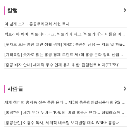
칼럼
더 넓게 보기 - 홍콩우리교회 서현 목사
빅토리아 하버, 빅토리아 피크, 빅토리아 파크. '빅토리아’의 이름은 어떻게 온 걸까? - [이승권 원장의 생활칼럼]
[숫자로 보는 홍콩 교민 생활 경제] 제4회: 홍콩의 금융 — 지표 및 환율, MPF 운영 현황
[기획특집] 숫자로 읽는 홍콩 경제 트렌드 제7회 홍콩 문화·창의 산업의 구조와 분야별 동향
[홍콩 비자 안내] 세계적 우수 인재 유치 위한 ‘탑탤런트 비자(TTPS)’ 주요 요건
사람들
세계 챔피언 홍지승 선수 홍콩 온다… 제3회 홍콩한인팔씨름대회 9월 12일 개최
[
[홍콩한인] 세계 무대 누비는 ‘K-발레’ 비결 홍콩서 연다… 정발레스튜디오 개원
[홍콩한인] 이흥수 약사, 세계적 내추럴 보디빌딩 대회 WNBF 홍콩서 '마스터 부문 1위' 기염