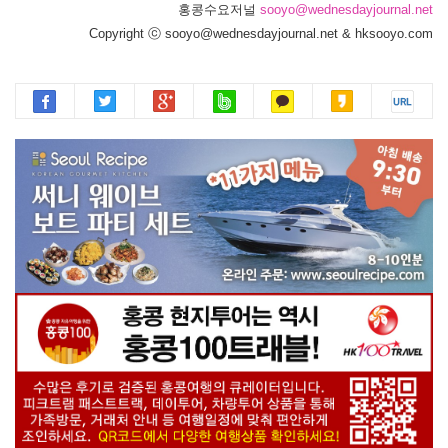
홍콩수요저널
sooyo@wednesdayjournal.net
Copyright ⓒ sooyo@wednesdayjournal.net & hksooyo.com