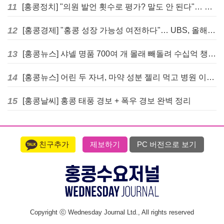
11
[홍콩정치] "의원 발언 횟수로 평가? 말도 안 된다"… 홍콩 입법회 의장의 일침
12
[홍콩경제] "홍콩 성장 가능성 여전하다"… UBS, 올해 홍콩 GDP 성장률 전망치 4.5%로 대폭 상향
13
[홍콩뉴스] 샤넬 명품 700여 개 몰래 빼돌려 수십억 챙긴 직원 4년~7년형 선고
14
[홍콩뉴스] 어린 두 자녀, 마약 성분 젤리 먹고 병원 이송… 어머니와 친척 체포
15
[홍콩날씨] 홍콩 태풍 경보 + 폭우 경보 완벽 정리
친구추가
제보하기
PC 버전으로 보기
Copyright ⓒ Wednesday Journal Ltd., All rights reserved