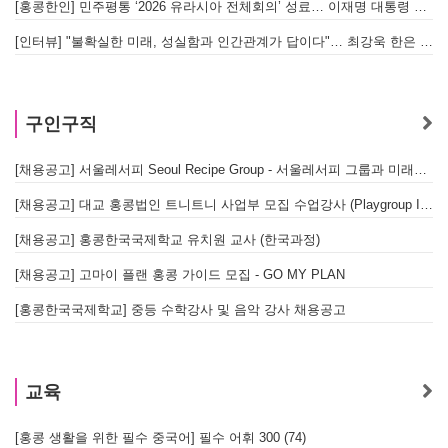
[홍콩한인] 민주평통 ‘2026 유라시아 전체회의’ 성료… 이재명 대통령 참석으로 의미 더해
[인터뷰] "불확실한 미래, 성실함과 인간관계가 답이다"… 최강욱 한은 부소장이 청소년들에게 전하는 응원
구인구직
[채용공고] 서울레서피 Seoul Recipe Group - 서울레서피 그룹과 미래를 함께할 유능한 인재를 모십니다
[채용공고] 대교 홍콩법인 트니트니 사업부 모집 수업강사 (Playgroup Instructor)
[채용공고] 홍콩한국국제학교 유치원 교사 (한국과정)
[채용공고] 고마이 플랜 홍콩 가이드 모집 - GO MY PLAN
[홍콩한국국제학교] 중등 수학강사 및 음악 강사 채용공고
교육
[홍콩 생활을 위한 필수 중국어] 필수 어휘 300 (74)