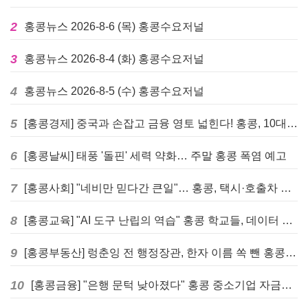
2
홍콩뉴스 2026-8-6 (목) 홍콩수요저널
3
홍콩뉴스 2026-8-4 (화) 홍콩수요저널
4
홍콩뉴스 2026-8-5 (수) 홍콩수요저널
5
[홍콩경제] 중국과 손잡고 금융 영토 넓힌다! 홍콩, 10대 신규 정책 발표
6
[홍콩날씨] 태풍 '돌핀' 세력 약화… 주말 홍콩 폭염 예고
7
[홍콩사회] "네비만 믿다간 큰일"… 홍콩, 택시·호출차 통합 시험 도입하며 규제 본격화
8
[홍콩교육] "AI 도구 난립의 역습" 홍콩 학교들, 데이터 고립에 교육 효과 평가 비상
9
[홍콩부동산] 렁춘잉 전 행정장관, 한자 이름 쏙 뺀 홍콩 고급 아파트 단지들에 쓴소리
10
[홍콩금융] "은행 문턱 낮아졌다" 홍콩 중소기업 자금줄 숨통 트이나… HKMA "2분기 신용 조건 안정적"