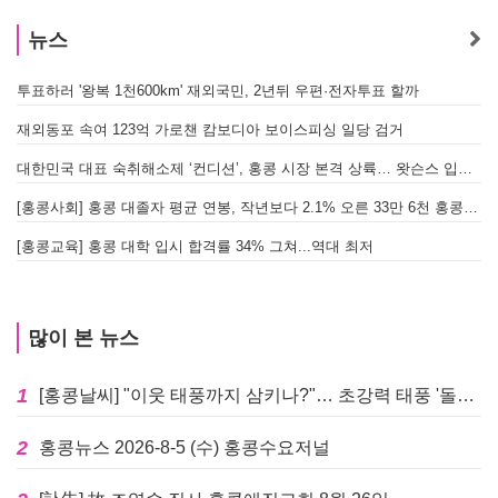
뉴스
투표하러 '왕복 1천600km' 재외국민, 2년뒤 우편·전자투표 할까
[
재외동포 속여 123억 가로챈 캄보디아 보이스피싱 일당 검거
대한민국 대표 숙취해소제 ‘컨디션’, 홍콩 시장 본격 상륙… 왓슨스 입점 기념 할인 행사 진행
[
[홍콩사회] 홍콩 대졸자 평균 연봉, 작년보다 2.1% 오른 33만 6천 홍콩달러 기록
[
[홍콩교육] 홍콩 대학 입시 합격률 34% 그쳐...역대 최저
많이 본 뉴스
1
[홍콩날씨] "이웃 태풍까지 삼키나?"… 초강력 태풍 '돌핀' 세력 재확장
2
홍콩뉴스 2026-8-5 (수) 홍콩수요저널