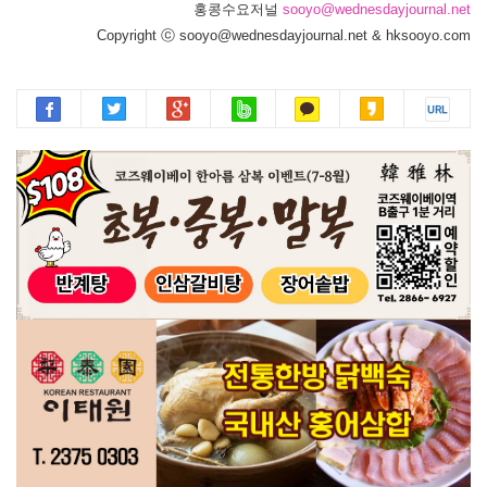
홍콩수요저널
sooyo@wednesdayjournal.net
Copyright ⓒ sooyo@wednesdayjournal.net & hksooyo.com