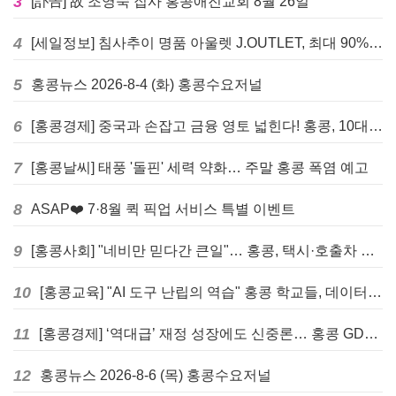
3
[訃告] 故 조영숙 집사 홍콩애진교회 8월 26일
4
[세일정보] 침사추이 명품 아울렛 J.OUTLET, 최대 90% 빅 세일 진행
5
홍콩뉴스 2026-8-4 (화) 홍콩수요저널
6
[홍콩경제] 중국과 손잡고 금융 영토 넓힌다! 홍콩, 10대 신규 정책 발표
7
[홍콩날씨] 태풍 '돌핀' 세력 약화… 주말 홍콩 폭염 예고
8
ASAP❤️ 7·8월 퀵 픽업 서비스 특별 이벤트
9
[홍콩사회] "네비만 믿다간 큰일"… 홍콩, 택시·호출차 통합 시험 도입하며 규제 본격화
10
[홍콩교육] "AI 도구 난립의 역습" 홍콩 학교들, 데이터 고립에 교육 효과 평가 비상
11
[홍콩경제] ‘역대급’ 재정 성장에도 신중론… 홍콩 GDP 전망 상향 속 “지정학적 리스크 경계”
12
홍콩뉴스 2026-8-6 (목) 홍콩수요저널