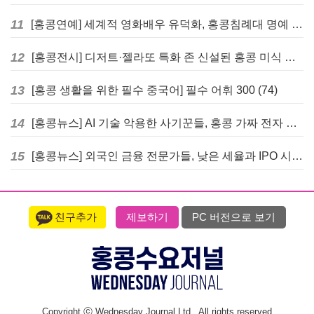
11
[홍콩연예] 세계적 영화배우 유덕화, 홍콩침례대 명예 박사 학위 받는다
12
[홍콩전시] 디저트·젤라또 특화 존 신설된 홍콩 미식 박람회 다음주 개막
13
[홍콩 생활을 위한 필수 중국어] 필수 어휘 300 (74)
14
[홍콩뉴스] AI 기술 악용한 사기꾼들, 홍콩 가짜 전자 비자 사이트 극성
15
[홍콩뉴스] 외국인 금융 전문가들, 낮은 세율과 IPO 시장 회복에 홍콩으로 '대거 복귀'
친구추가
제보하기
PC 버전으로 보기
Copyright ⓒ Wednesday Journal Ltd., All rights reserved