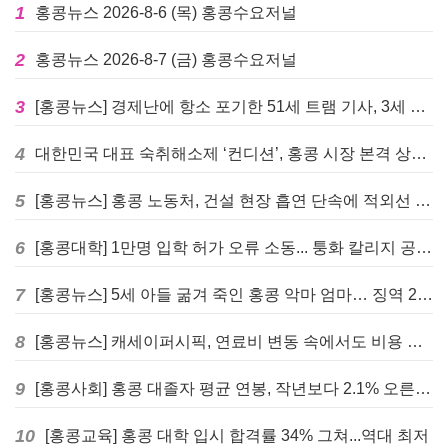
1
홍콩뉴스 2026-8-6 (목) 홍콩수요저널
2
홍콩뉴스 2026-8-7 (금) 홍콩수요저널
3
[홍콩뉴스] 경제난에 항소 포기한 51세 트램 기사, 3세 여아 치사 혐의로 '4주 감옥행'
4
대한민국 대표 숙취해소제 ‘컨디션’, 홍콩 시장 본격 상륙… 왓슨스 입점 기념 할인 행사 진행
5
[홍콩뉴스] 홍콩 노동처, 건설 현장 흡연 단속에 적외선 드론 투입 검토
6
[홍콩대학] 1만명 입학 허가 오류 소동... 퉁화 칼리지 공식 사과
7
[홍콩뉴스] 5세 아들 굶겨 죽인 홍콩 악마 엄마… 징역 22년 중형 선고
8
[홍콩뉴스] 캐세이퍼시픽, 연료비 변동 속에서도 비용 절감 위한 감편 계획 없어
9
[홍콩사회] 홍콩 대졸자 평균 연봉, 작년보다 2.1% 오른 33만 6천 홍콩달러 기록
10
[홍콩교육] 홍콩 대학 입시 합격률 34% 그쳐...역대 최저