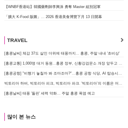
【WNBF香港站】韓國藥劑師李興洙 勇奪 Master 組別冠軍
「擴大 K-Food 版圖」… 2026 香港美食博覽下月 13 日開幕
TRAVEL
[홍콩날씨] 체감 37도 살인 더위에 태풍까지... 홍콩, 주말 내내 '초비상'
[홍콩교통] 1,000명 대거 동원...홍콩 정부, 신황강검문소 개장 앞두고 실전 훈련 돌입
[홍콩공항] "비행기 놓칠까 봐 조마조마?"…홍콩 공항 식당, AI 탑승시간 계산해 메뉴 추천해 준다
빅토리아 하버, 빅토리아 피크, 빅토리아 파크. '빅토리아’의 이름은 어떻게 온 걸까? - [이승권 원장의 생활칼럼]
[홍콩날씨] 태풍 '돌핀' 세력 약화… 주말 홍콩 폭염 예고
많이 본 뉴스