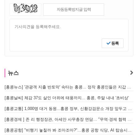
등록
뉴스
[홍콩뉴스] '관광객 지출 반토막' 속타는 홍콩... 정작 홍콩인들은 지갑 들고 해외로?
[
[홍콩날씨] 체감 37도 살인 더위에 태풍까지... 홍콩, 주말 내내 '초비상'
[
[홍콩교통] 1,000명 대거 동원...홍콩 정부, 신황강검문소 개장 앞두고 실전 훈련 돌입
[홍콩경제 ] 존 리 행정장관, 아세안 사무총장 면담… "무역·경제 협력 한층 강화한다"
[홍콩공항] "비행기 놓칠까 봐 조마조마?"…홍콩 공항 식당, AI 탑승시간 계산해 메뉴 추천해 준다
홍