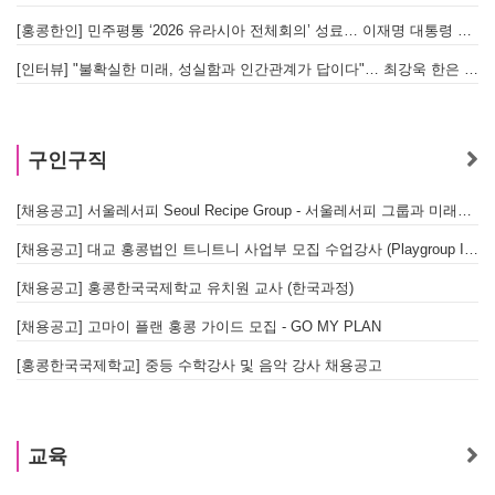
[홍콩한인] 민주평통 ‘2026 유라시아 전체회의’ 성료… 이재명 대통령 참석으로 의미 더해
[인터뷰] "불확실한 미래, 성실함과 인간관계가 답이다"… 최강욱 한은 부소장이 청소년들에게 전하는 응원
구인구직
[채용공고] 서울레서피 Seoul Recipe Group - 서울레서피 그룹과 미래를 함께할 유능한 인재를 모십니다
[채용공고] 대교 홍콩법인 트니트니 사업부 모집 수업강사 (Playgroup Instructor)
[채용공고] 홍콩한국국제학교 유치원 교사 (한국과정)
[채용공고] 고마이 플랜 홍콩 가이드 모집 - GO MY PLAN
[홍콩한국국제학교] 중등 수학강사 및 음악 강사 채용공고
교육