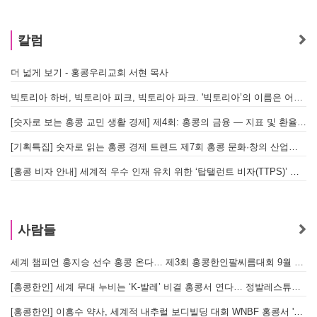
칼럼
더 넓게 보기 - 홍콩우리교회 서현 목사
빅토리아 하버, 빅토리아 피크, 빅토리아 파크. '빅토리아’의 이름은 어떻게 온 걸까? - [이승권 원장의 생활칼럼]
[숫자로 보는 홍콩 교민 생활 경제] 제4회: 홍콩의 금융 — 지표 및 환율, MPF 운영 현황
[기획특집] 숫자로 읽는 홍콩 경제 트렌드 제7회 홍콩 문화·창의 산업의 구조와 분야별 동향
[홍콩 비자 안내] 세계적 우수 인재 유치 위한 ‘탑탤런트 비자(TTPS)’ 주요 요건
사람들
세계 챔피언 홍지승 선수 홍콩 온다… 제3회 홍콩한인팔씨름대회 9월 12일 개최
[
[홍콩한인] 세계 무대 누비는 ‘K-발레’ 비결 홍콩서 연다… 정발레스튜디오 개원
[홍콩한인] 이흥수 약사, 세계적 내추럴 보디빌딩 대회 WNBF 홍콩서 '마스터 부문 1위' 기염