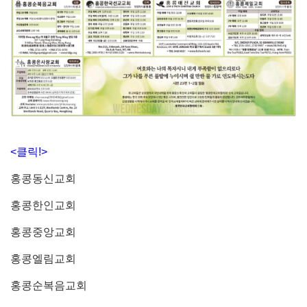
<클릭!>
홍콩동신교회
홍콩한인교회
홍콩중앙교회
홍콩엘림교회
홍콩순복음교회