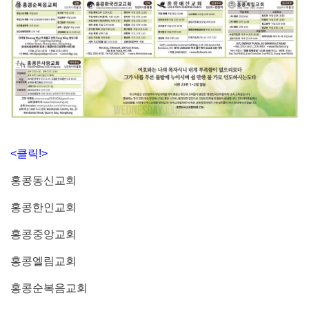
<클릭!>
홍콩동신교회
홍콩한인교회
홍콩중앙교회
홍콩엘림교회
홍콩순복음교회