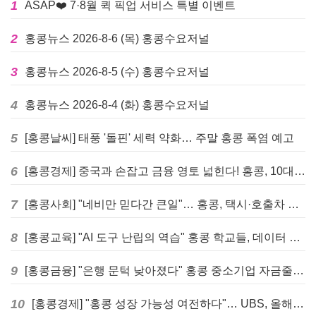
1
ASAP❤️ 7·8월 퀵 픽업 서비스 특별 이벤트
2
홍콩뉴스 2026-8-6 (목) 홍콩수요저널
3
홍콩뉴스 2026-8-5 (수) 홍콩수요저널
4
홍콩뉴스 2026-8-4 (화) 홍콩수요저널
5
[홍콩날씨] 태풍 '돌핀' 세력 약화… 주말 홍콩 폭염 예고
6
[홍콩경제] 중국과 손잡고 금융 영토 넓힌다! 홍콩, 10대 신규 정책 발표
7
[홍콩사회] "네비만 믿다간 큰일"… 홍콩, 택시·호출차 통합 시험 도입하며 규제 본격화
8
[홍콩교육] "AI 도구 난립의 역습" 홍콩 학교들, 데이터 고립에 교육 효과 평가 비상
9
[홍콩금융] "은행 문턱 낮아졌다" 홍콩 중소기업 자금줄 숨통 트이나… HKMA "2분기 신용 조건 안정적"
10
[홍콩경제] "홍콩 성장 가능성 여전하다"… UBS, 올해 홍콩 GDP 성장률 전망치 4.5%로 대폭 상향