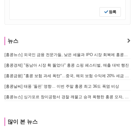
등록
뉴스
[홍콩뉴스] 외국인 금융 전문가들, 낮은 세율과 IPO 시장 회복에 홍콩으로 '대거 복귀'
[
[홍콩경제] "동남아 시장 확 뚫었다" 홍콩 쇼핑 페스티벌, 매출 대박 행진
[홍콩금융] "홍콩 보험 과세 폭탄"…중국, 해외 보험 수익에 20% 세금 부과로 관련주 급락
[홍콩날씨] 태풍 ‘돌핀’ 영향… 이번 주말 홍콩 최고 36도 폭염 비상
홍
[홍콩뉴스] 싱가포르 창이공항서 경찰 깨물고 승객 폭행한 홍콩 모자, 결국 감옥행
투
많이 본 뉴스