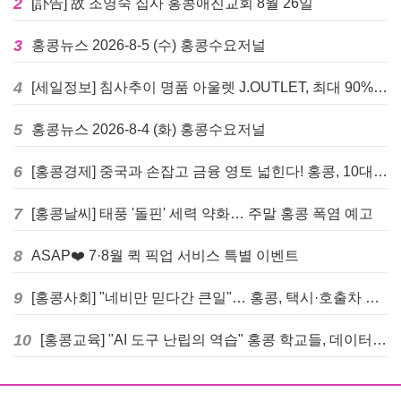
2
[訃告] 故 조영숙 집사 홍콩애진교회 8월 26일
3
홍콩뉴스 2026-8-5 (수) 홍콩수요저널
4
[세일정보] 침사추이 명품 아울렛 J.OUTLET, 최대 90% 빅 세일 진행
5
홍콩뉴스 2026-8-4 (화) 홍콩수요저널
6
[홍콩경제] 중국과 손잡고 금융 영토 넓힌다! 홍콩, 10대 신규 정책 발표
7
[홍콩날씨] 태풍 '돌핀' 세력 약화… 주말 홍콩 폭염 예고
8
ASAP❤️ 7·8월 퀵 픽업 서비스 특별 이벤트
9
[홍콩사회] "네비만 믿다간 큰일"… 홍콩, 택시·호출차 통합 시험 도입하며 규제 본격화
10
[홍콩교육] "AI 도구 난립의 역습" 홍콩 학교들, 데이터 고립에 교육 효과 평가 비상