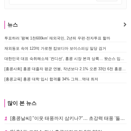
뉴스
투표하러 '왕복 1천600km' 재외국민, 2년뒤 우편·전자투표 할까
[
재외동포 속여 123억 가로챈 캄보디아 보이스피싱 일당 검거
대한민국 대표 숙취해소제 ‘컨디션’, 홍콩 시장 본격 상륙… 왓슨스 입점 기념 할인 행사 진행
[
[홍콩사회] 홍콩 대졸자 평균 연봉, 작년보다 2.1% 오른 33만 6천 홍콩달러 기록
[
[홍콩교육] 홍콩 대학 입시 합격률 34% 그쳐...역대 최저
많이 본 뉴스
1
[홍콩날씨] "이웃 태풍까지 삼키나?"… 초강력 태풍 '돌핀' 세력 재확장