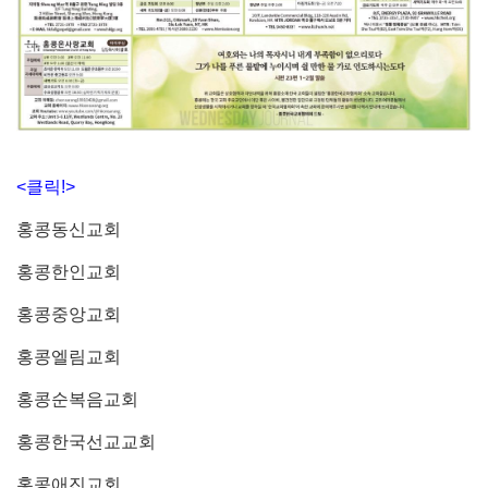
<클릭!>
홍콩동신교회
홍콩한인교회
홍콩중앙교회
홍콩엘림교회
홍콩순복음교회
홍콩한국선교교회
홍콩애진교회