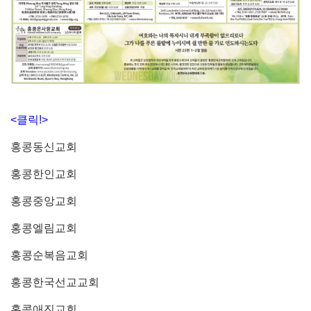
<클릭!>
홍콩동신교회
홍콩한인교회
홍콩중앙교회
홍콩엘림교회
홍콩순복음교회
홍콩한국선교교회
홍콩애진교회