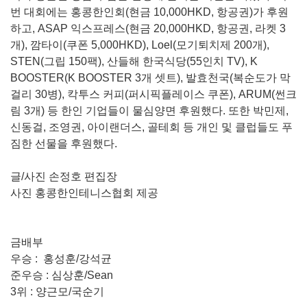
번 대회에는 홍콩한인회(현금 10,000HKD, 항공권)가 후원
하고, ASAP 익스프레스(현금 20,000HKD, 항공권, 라켓 3
개), 깜타이(쿠폰 5,000HKD), Loel(모기퇴치제 200개),
STEN(그립 150팩), 산들해 한국식당(55인치 TV), K
BOOSTER(K BOOSTER 3개 셋트), 발효천국(복순도가 막
걸리 30병), 칵투스 커피(퍼시픽플레이스 쿠폰), ARUM(썬크
림 3개) 등 한인 기업들이 물심양면 후원했다. 또한 박민제,
신동걸, 조영권, 아이랜더스, 골테회 등 개인 및 클럽들도 푸
짐한 선물을 후원했다.
글/사진 손정호 편집장
사진 홍콩한인테니스협회 제공
금배부
우승 : 홍성훈/강석균
준우승 : 심상훈/Sean
3위 : 양근모/국순기