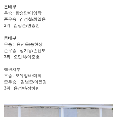
은배부
우승 : 함승만/이영탁
준우승 : 김성철/최일용
3위 : 김상준/변승민
동배부
우승 : 윤선욱/송현상
준우승 : 성기용/손선모
3위 : 오민석/이준호
챌린져부
우승 : 오유정/하미희
준우승 : 김범준/이윤경
3위 : 윤성빈/정하빈