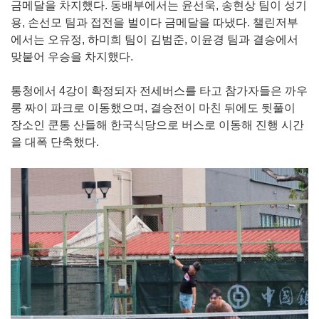
금메달을 차지했다. 동배부에서는 윤선욱, 송현상 팀이 성기
용, 손선모 팀과 접전을 벌이다 금메달을 따냈다. 챌린저부
에서는 오유정, 하미희 팀이 김범준, 이윤경 팀과 결승에서
맞붙어 우승을 차지했다.
통청에서 4강이 확정되자 전세버스를 타고 참가자들은 까우
룽 짜이 파크로 이동했으며, 결승전이 마친 뒤에도 뒷풀이
장소인 쿤통 산들해 한국식당으로 버스로 이동해 진행 시간
을 대폭 단축했다.