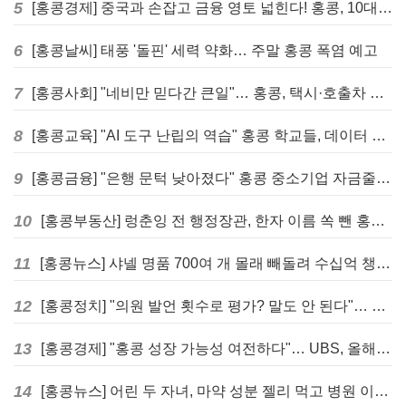
5
[홍콩경제] 중국과 손잡고 금융 영토 넓힌다! 홍콩, 10대 신규 정책 발표
6
[홍콩날씨] 태풍 '돌핀' 세력 약화… 주말 홍콩 폭염 예고
7
[홍콩사회] "네비만 믿다간 큰일"… 홍콩, 택시·호출차 통합 시험 도입하며 규제 본격화
8
[홍콩교육] "AI 도구 난립의 역습" 홍콩 학교들, 데이터 고립에 교육 효과 평가 비상
9
[홍콩금융] "은행 문턱 낮아졌다" 홍콩 중소기업 자금줄 숨통 트이나… HKMA "2분기 신용 조건 안정적"
10
[홍콩부동산] 렁춘잉 전 행정장관, 한자 이름 쏙 뺀 홍콩 고급 아파트 단지들에 쓴소리
11
[홍콩뉴스] 샤넬 명품 700여 개 몰래 빼돌려 수십억 챙긴 직원 4년~7년형 선고
12
[홍콩정치] "의원 발언 횟수로 평가? 말도 안 된다"… 홍콩 입법회 의장의 일침
13
[홍콩경제] "홍콩 성장 가능성 여전하다"… UBS, 올해 홍콩 GDP 성장률 전망치 4.5%로 대폭 상향
14
[홍콩뉴스] 어린 두 자녀, 마약 성분 젤리 먹고 병원 이송… 어머니와 친척 체포