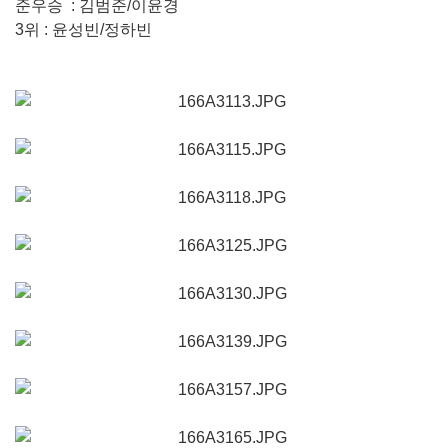
준우승 : 김범준/이윤경
3위 : 윤성빈/정하빈