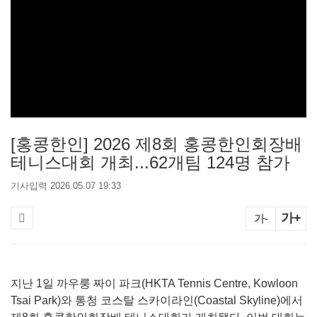
[홍콩한인] 2026 제8회 홍콩한인회장배
테니스대회 개최...62개팀 124명 참가
기사입력 2026.05.07 19:33
가+
가-
지난 1일 까우룽 짜이 파크(HKTA Tennis Centre, Kowloon
Tsai Park)와 통청 코스탈 스카이라인(Coastal Skyline)에서