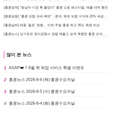
[홍콩경제] "동남아 시장 확 뚫었다" 홍콩 쇼핑 페스티벌, 매출 대박 행진
[홍콩금융] "홍콩 보험 과세 폭탄"…중국, 해외 보험 수익에 20% 세금 부과로 관련주 급락
[홍콩날씨] 태풍 ‘돌핀’ 영향… 이번 주말 홍콩 최고 36도 폭염 비상
홍
[홍콩뉴스] 싱가포르 창이공항서 경찰 깨물고 승객 폭행한 홍콩 모자, 결국 감옥행
투
많이 본 뉴스
1
ASAP❤️ 7·8월 퀵 픽업 서비스 특별 이벤트
2
홍콩뉴스 2026-8-6 (목) 홍콩수요저널
3
홍콩뉴스 2026-8-5 (수) 홍콩수요저널
4
홍콩뉴스 2026-8-4 (화) 홍콩수요저널