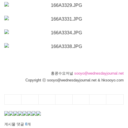
홍콩수요저널
sooyo@wednesdayjournal.net
Copyright ⓒ sooyo@wednesdayjournal.net & hksooyo.com
게시물 댓글
0
개