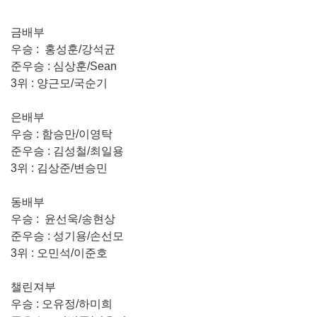
금배부
우승 : 홍성훈/강석균
준우승 : 심상훈/Sean
3위 : 양근모/국순기
은배부
우승 : 함승만/이영탁
준우승 : 김성철/최일용
3위 : 김상준/변승민
동배부
우승 : 윤선욱/송현상
준우승 : 성기용/손선모
3위 : 오민석/이준호
챌린져부
우승 : 오유정/하미희