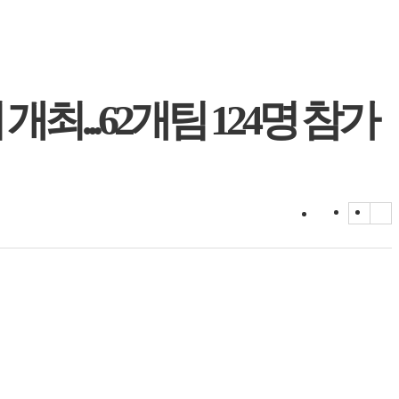
최...62개팀 124명 참가