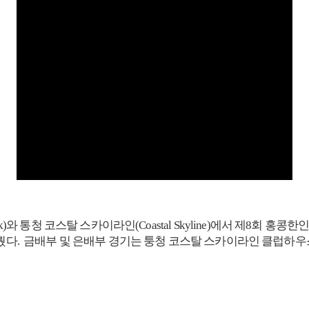
 Tsai Park)와 통청 코스탈 스카이라인(Coastal Skyline)에서
 겨뤘다. 금배부 및 은배부 경기는 퉁청 코스탈 스카이라인 클럽