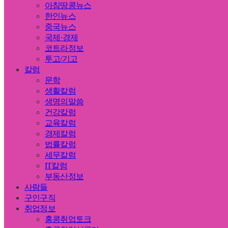
아침땅콩뉴스
한인뉴스
중국뉴스
국제·경제
코트라정보
투고/기고
칼럼
문학
생활칼럼
생명의말씀
건강칼럼
교육칼럼
경제칼럼
법률칼럼
세무칼럼
IT칼럼
부동산정보
사람들
구인구직
취업정보
홍콩취업토크