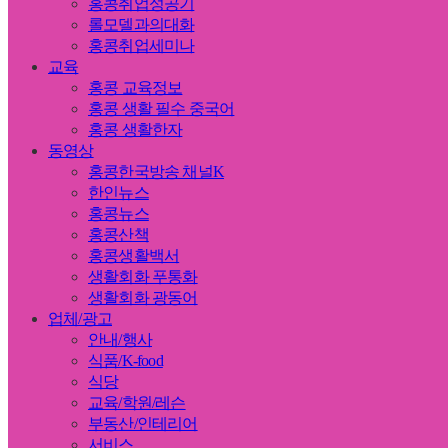
홍콩취업성공기
롤모델과의대화
홍콩취업세미나
교육
홍콩 교육정보
홍콩 생활 필수 중국어
홍콩 생활한자
동영상
홍콩한국방송 채널K
한인뉴스
홍콩뉴스
홍콩산책
홍콩생활백서
생활회화 푸통화
생활회화 광동어
업체/광고
안내/행사
식품/K-food
식당
교육/학원/레슨
부동산/인테리어
서비스