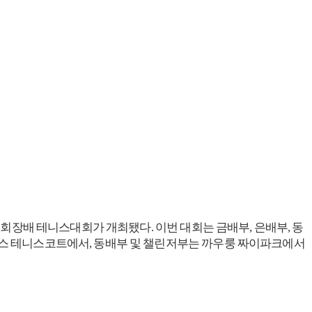
 제8회 홍콩한인회장배 테니스대회가 개최됐다. 이번 대회는 금배부, 은배부, 동
하우스 테니스코트에서, 동배부 및 챌린저부는 까우룽 짜이파크에서