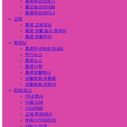
홍콩취업성공기
롤모델과의대화
홍콩취업세미나
교육
홍콩 교육정보
홍콩 생활 필수 중국어
홍콩 생활한자
동영상
홍콩한국방송 채널K
한인뉴스
홍콩뉴스
홍콩산책
홍콩생활백서
생활회화 푸통화
생활회화 광동어
업체/광고
안내/행사
식품/소매
식당/F&B
교육/학원/레슨
부동산/인테리어
서비스/의료