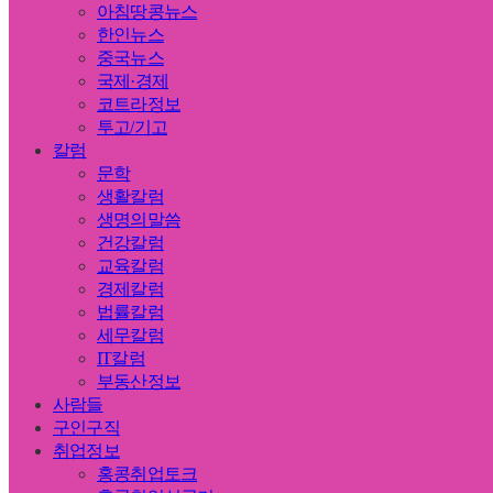
아침땅콩뉴스
한인뉴스
중국뉴스
국제·경제
코트라정보
투고/기고
칼럼
문학
생활칼럼
생명의말씀
건강칼럼
교육칼럼
경제칼럼
법률칼럼
세무칼럼
IT칼럼
부동산정보
사람들
구인구직
취업정보
홍콩취업토크