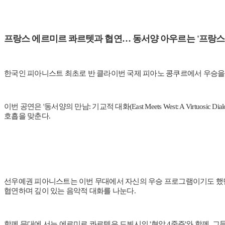
프랑스 에르미르 콰르텟과 협연… 동서양 아우르는 '프랑스의
한국인 피아니스트 최초로 반 클라이번 국제 피아노 콩쿠르에서 우승을 차지하며 세계
이번 공연은 '동서양의 만남: 기교적 대화(East Meets West: A Virt
호흡을 맞춘다.
선우예권 피아니스트는 이번 무대에서 자신의 우승 프로그램이기도 했던 라벨(Ra
협연하며 깊이 있는 음악적 대화를 나눈다.
함께 무대에 서는 에르미르 콰르텟은 드뷔시의 '현악 4중주'와 함께, 그들의