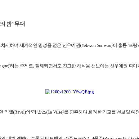
 밤' 무대
적인 명성을 얻은 선우예권(Yekwon Sunwoo)이 홍콩 '프랑스 메이 예술제(
uosic Dialogue)'라는 주제로, 절제되면서도 견고한 해석을 선보이는 선우예권
vel)의 '라 발스(La Valse)'를 연주하며 화려한 기교를 선보일 예정
 데뷔 앨범에 수록된 베토벤의 '라주모프스키 4중주(Razumovsky Quar