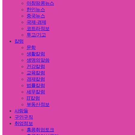
아침땅콩뉴스
한인뉴스
중국뉴스
국제·경제
코트라정보
투고/기고
칼럼
문학
생활칼럼
생명의말씀
건강칼럼
교육칼럼
경제칼럼
법률칼럼
세무칼럼
IT칼럼
부동산정보
사람들
구인구직
취업정보
홍콩취업토크