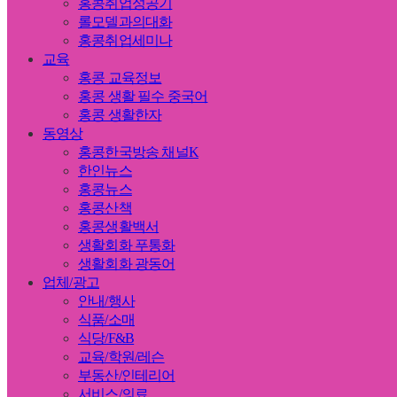
홍콩취업성공기
롤모델과의대화
홍콩취업세미나
교육
홍콩 교육정보
홍콩 생활 필수 중국어
홍콩 생활한자
동영상
홍콩한국방송 채널K
한인뉴스
홍콩뉴스
홍콩산책
홍콩생활백서
생활회화 푸통화
생활회화 광동어
업체/광고
안내/행사
식품/소매
식당/F&B
교육/학원/레슨
부동산/인테리어
서비스/의료