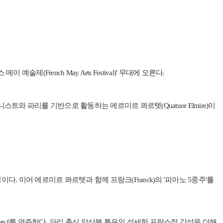
French May Arts Festival)' 무대에 오른다.
 피아니스트와 파리를 기반으로 활동하는 에르미르 콰르텟(Quatuor Elmire)이
이다. 이어 에르미르 콰르텟과 함께 프랑크(Franck)의 '피아노 5중주'를
tets)'를 연주한다. 파리 출신 앙상블 특유의 섬세한 프랑스적 감성을 더해