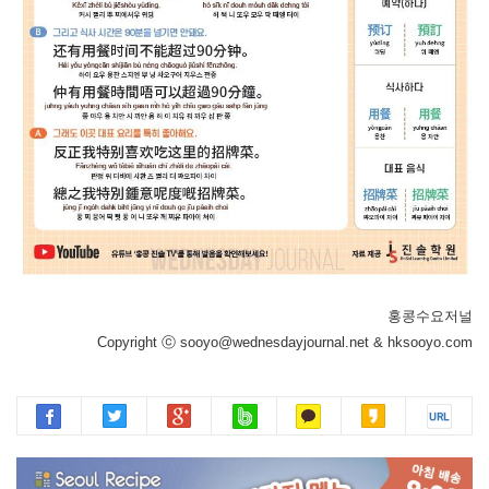
홍콩수요저널
Copyright ⓒ sooyo@wednesdayjournal.net & hksooyo.com