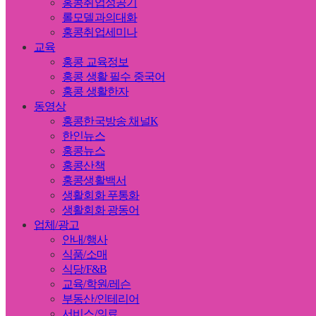
홍콩취업성공기
롤모델과의대화
홍콩취업세미나
교육
홍콩 교육정보
홍콩 생활 필수 중국어
홍콩 생활한자
동영상
홍콩한국방송 채널K
한인뉴스
홍콩뉴스
홍콩산책
홍콩생활백서
생활회화 푸통화
생활회화 광동어
업체/광고
안내/행사
식품/소매
식당/F&B
교육/학원/레슨
부동산/인테리어
서비스/의료