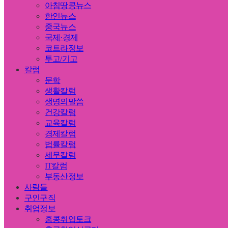
아침땅콩뉴스
한인뉴스
중국뉴스
국제·경제
코트라정보
투고/기고
칼럼
문학
생활칼럼
생명의말씀
건강칼럼
교육칼럼
경제칼럼
법률칼럼
세무칼럼
IT칼럼
부동산정보
사람들
구인구직
취업정보
홍콩취업토크