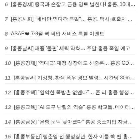
6
[홍콩경제] 중국과 손잡고 금융 영토 넓힌다! 홍콩, 10대 신규 정책 발표
7
[홍콩사회] "네비만 믿다간 큰일"… 홍콩, 택시·호출차 통합 시험 도입하며 규제 본격화
8
ASAP❤️ 7·8월 퀵 픽업 서비스 특별 이벤트
9
[홍콩날씨] 태풍 '돌핀' 세력 약화… 주말 홍콩 폭염 예고
10
[홍콩경제] ‘역대급’ 재정 성장에도 신중론… 홍콩 GDP 전망 상향 속 “지정학적 리스크 경계”
11
[홍콩날씨] 기상청, 황색 폭우 경보 발령…시간당 30mm 이상 강우 예보
12
[홍콩주택] "열악한 쪽방촌 없앤다"… 존 리 홍콩 행정장관, 4년 내 단계적 폐지 선언
13
[홍콩교육] "AI 도구 난립의 역습" 홍콩 학교들, 데이터 고립에 교육 효과 평가 비상
14
[홍콩금융] "은행 문턱 낮아졌다" 홍콩 중소기업 자금줄 숨통 트이나… HKMA "2분기 신용 조건 안정적"
15
[홍콩부동산] 렁춘잉 전 행정장관, 한자 이름 쏙 뺀 홍콩 고급 아파트 단지들에 쓴소리