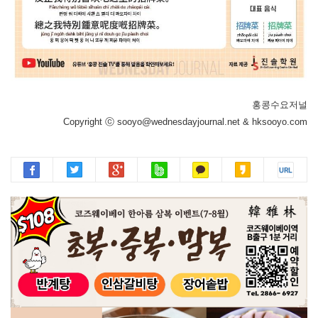
홍콩수요저널
Copyright ⓒ sooyo@wednesdayjournal.net & hksooyo.com