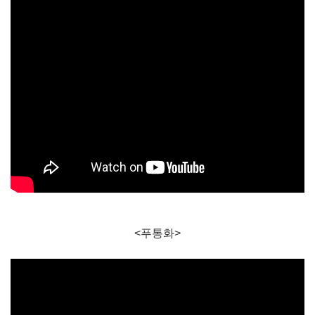
<푸통화>