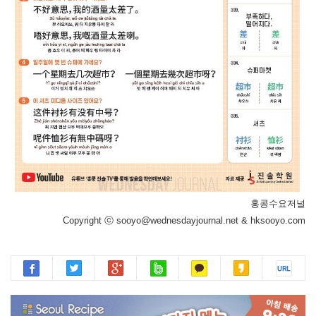
홍콩수요저널
Copyright ⓒ sooyo@wednesdayjournal.net & hksooyo.com