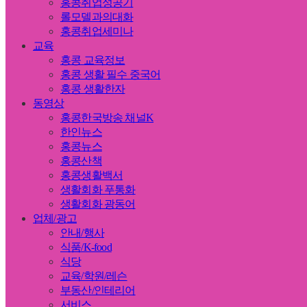
홍콩취업성공기
롤모델과의대화
홍콩취업세미나
교육
홍콩 교육정보
홍콩 생활 필수 중국어
홍콩 생활한자
동영상
홍콩한국방송 채널K
한인뉴스
홍콩뉴스
홍콩산책
홍콩생활백서
생활회화 푸통화
생활회화 광동어
업체/광고
안내/행사
식품/K-food
식당
교육/학원/레슨
부동산/인테리어
서비스