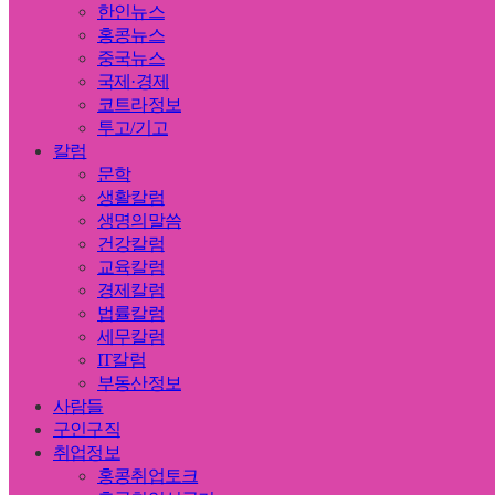
한인뉴스
홍콩뉴스
중국뉴스
국제·경제
코트라정보
투고/기고
칼럼
문학
생활칼럼
생명의말씀
건강칼럼
교육칼럼
경제칼럼
법률칼럼
세무칼럼
IT칼럼
부동산정보
사람들
구인구직
취업정보
홍콩취업토크