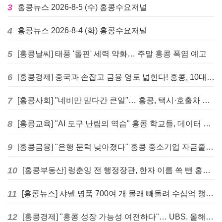
3
홍콩뉴스 2026-8-5 (수) 홍콩수요저널
4
홍콩뉴스 2026-8-4 (화) 홍콩수요저널
5
[홍콩날씨] 태풍 '돌핀' 세력 약화… 주말 홍콩 폭염 예고
6
[홍콩경제] 중국과 손잡고 금융 영토 넓힌다! 홍콩, 10대 신규 정책 발표
7
[홍콩사회] "네비만 믿다간 큰일"… 홍콩, 택시·호출차 통합 시험 도입하며 규제 본격화
8
[홍콩교육] "AI 도구 난립의 역습" 홍콩 학교들, 데이터 고립에 교육 효과 평가 비상
9
[홍콩금융] "은행 문턱 낮아졌다" 홍콩 중소기업 자금줄 숨통 트이나… HKMA "2분기 신용 조건 안정적"
10
[홍콩부동산] 렁춘잉 전 행정장관, 한자 이름 쏙 뺀 홍콩 고급 아파트 단지들에 쓴소리
11
[홍콩뉴스] 샤넬 명품 700여 개 몰래 빼돌려 수십억 챙긴 직원 4년~7년형 선고
12
[홍콩경제] "홍콩 성장 가능성 여전하다"… UBS, 올해 홍콩 GDP 성장률 전망치 4.5%로 대폭 상향