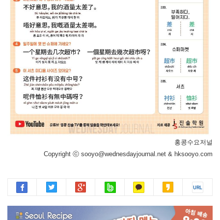
홍콩수요저널
Copyright ⓒ sooyo@wednesdayjournal.net & hksooyo.com