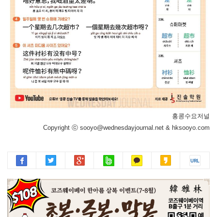
홍콩수요저널
Copyright ⓒ sooyo@wednesdayjournal.net & hksooyo.com