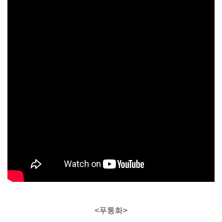
<푸통화>