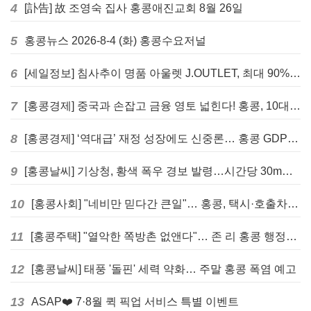
4
[訃告] 故 조영숙 집사 홍콩애진교회 8월 26일
5
홍콩뉴스 2026-8-4 (화) 홍콩수요저널
6
[세일정보] 침사추이 명품 아울렛 J.OUTLET, 최대 90% 빅 세일 진행
7
[홍콩경제] 중국과 손잡고 금융 영토 넓힌다! 홍콩, 10대 신규 정책 발표
8
[홍콩경제] ‘역대급’ 재정 성장에도 신중론… 홍콩 GDP 전망 상향 속 “지정학적 리스크 경계”
9
[홍콩날씨] 기상청, 황색 폭우 경보 발령…시간당 30mm 이상 강우 예보
10
[홍콩사회] "네비만 믿다간 큰일"… 홍콩, 택시·호출차 통합 시험 도입하며 규제 본격화
11
[홍콩주택] "열악한 쪽방촌 없앤다"… 존 리 홍콩 행정장관, 4년 내 단계적 폐지 선언
12
[홍콩날씨] 태풍 '돌핀' 세력 약화… 주말 홍콩 폭염 예고
13
ASAP❤️ 7·8월 퀵 픽업 서비스 특별 이벤트