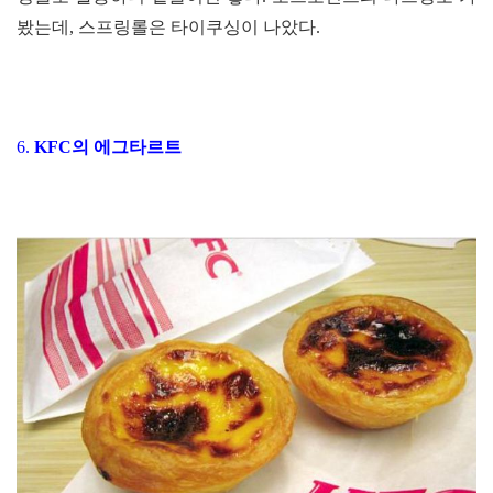
봤는데, 스프링롤은 타이쿠싱이 나았다.
6.
KFC
의 에그타르트