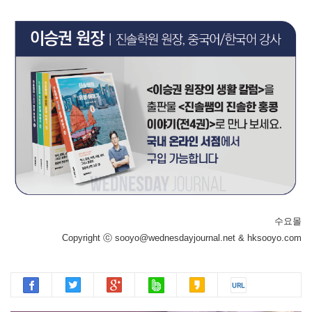
수요몰
Copyright ⓒ sooyo@wednesdayjournal.net & hksooyo.com