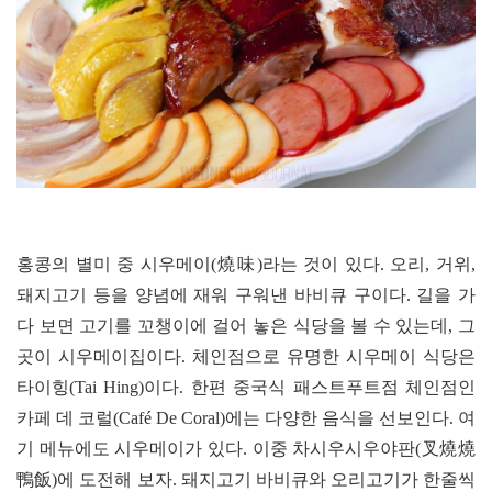
홍콩의 별미 중 시우메이(燒味)라는 것이 있다. 오리, 거위,
돼지고기 등을 양념에 재워 구워낸 바비큐 구이다. 길을 가
다 보면 고기를 꼬챙이에 걸어 놓은 식당을 볼 수 있는데, 그
곳이 시우메이집이다. 체인점으로 유명한 시우메이 식당은
타이힝(Tai Hing)이다. 한편 중국식 패스트푸트점 체인점인
카페 데 코럴(Café De Coral)에는 다양한 음식을 선보인다. 여
기 메뉴에도 시우메이가 있다. 이중 차시우시우야판(叉燒燒
鴨飯)에 도전해 보자. 돼지고기 바비큐와 오리고기가 한줄씩