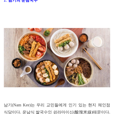
2.
남기의 운남국수
남기(Nam Kee)는 우리 교민들에게 인기 있는 현지 체인점
식당이다. 운남식 쌀국수인 쉰라마이신(酸辣米
線)때문이다.